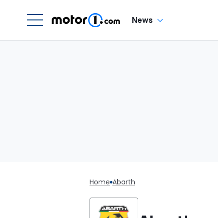
News
Home
Abarth