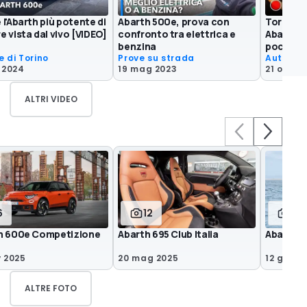
l'Abarth più potente di
Abarth 500e, prova con
Torna l'A
 vista dal vivo [VIDEO]
confronto tra elettrica e
Abarth 1
benzina
pochi [V
e di Torino
Prove su strada
Auto e 
t 2024
19 mag 2023
21 ott 20
ALTRI VIDEO
6
12
3
h 600e Competizione
Abarth 695 Club Italia
Abarth O
v 2025
20 mag 2025
12 giu 2
ALTRE FOTO