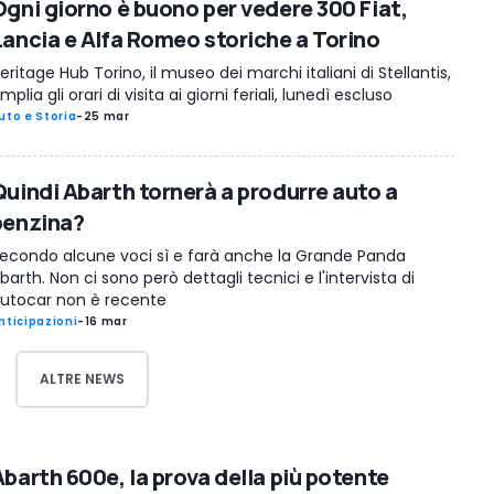
Ogni giorno è buono per vedere 300 Fiat,
Lancia e Alfa Romeo storiche a Torino
eritage Hub Torino, il museo dei marchi italiani di Stellantis,
mplia gli orari di visita ai giorni feriali, lunedì escluso
uto e Storia
-
25 mar
Quindi Abarth tornerà a produrre auto a
benzina?
econdo alcune voci sì e farà anche la Grande Panda
barth. Non ci sono però dettagli tecnici e l'intervista di
utocar non è recente
nticipazioni
-
16 mar
ALTRE NEWS
Abarth 600e, la prova della più potente