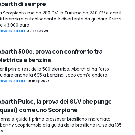
Abarth di sempre
a Scorpionissima ha 280 CV, la Turismo ha 240 CV e con il
ifferenziale autobloccante è divertente da guidare. Prezzi
a 43.000 euro
rove su strada
-
30 ott 2024
Abarth 500e, prova con confronto tra
elettrica e benzina
er il primo test della 500 elettrica, Abarth ci ha fatto
uidare anche la 695 a benzina. Ecco com'è andata
rove su strada
-
19 mag 2023
Abarth Pulse, la prova del SUV che punge
(quasi) come uno Scorpione
ome si guida il primo crossover brasiliano marchiato
barth? Scopriamolo alla guida della brasiliana Pulse da 185
CV