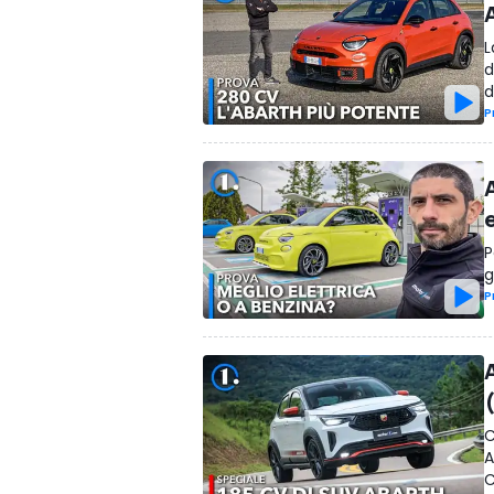
L
d
d
P
P
g
P
C
A