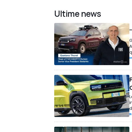
Ultime news
G
A
q
I
P
L
i
d
R