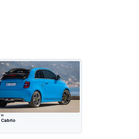
TH
 Cabrio