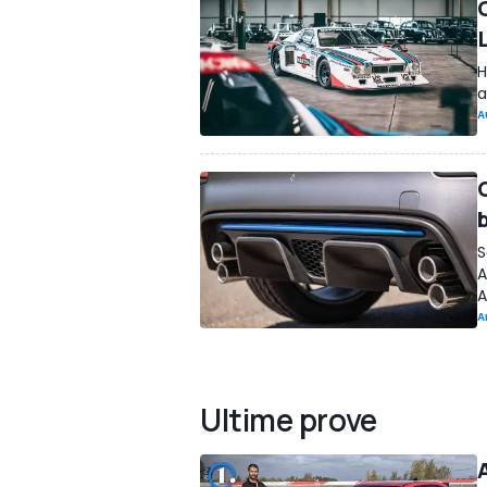
H
a
A
S
A
A
A
Ultime prove