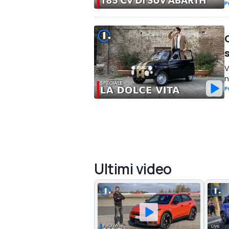
P
V
n
P
Ultimi video