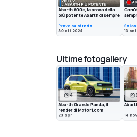
Abarth 600e, la prova della
Com'è 
più potente Abarth di sempre
sempre
Prove su strada
Salon
30 ott 2024
13 se
Ultime fotogallery
4
Abarth Grande Panda, il
Abart
render di Motor1.com
23 apr
14 no