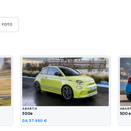
FOTO
ABARTH
ABAR
500e
500 e
DA
37.950 €