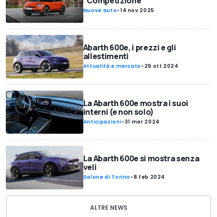
"Competizione"
Nuove auto
-
14 nov 2025
Abarth 600e, i prezzi e gli
allestimenti
Attualità e mercato
-
29 ott 2024
La Abarth 600e mostra i suoi
interni (e non solo)
Anticipazioni
-
31 mar 2024
La Abarth 600e si mostra senza
veli
Salone di Torino
-
8 feb 2024
ALTRE NEWS