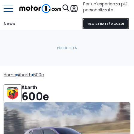
Per un'esperienza più
personalizzata
News
REGISTRATI / ACCEDI
Home
Abarth
600e
Abarth
600e