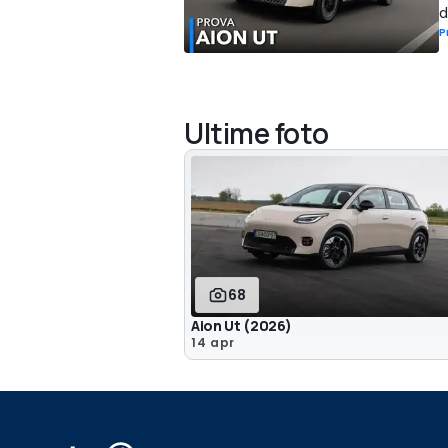
d
P
Ultime foto
68
Aion Ut (2026)
14 apr