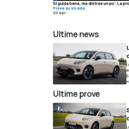
Si guida bene, ma distrae un po'. La pr
Prove su strada
20 apr
Ultime news
d
L
e
E
N
Ultime prove
S
L