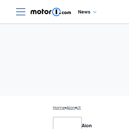
News
Home
Aion
Ut
Aion