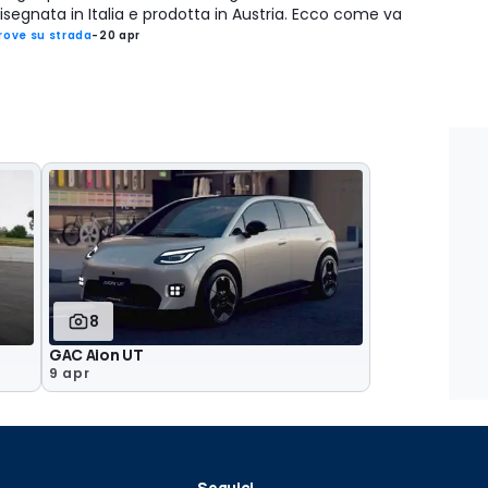
isegnata in Italia e prodotta in Austria. Ecco come va
rove su strada
-
20 apr
8
GAC Aion UT
9 apr
Seguici