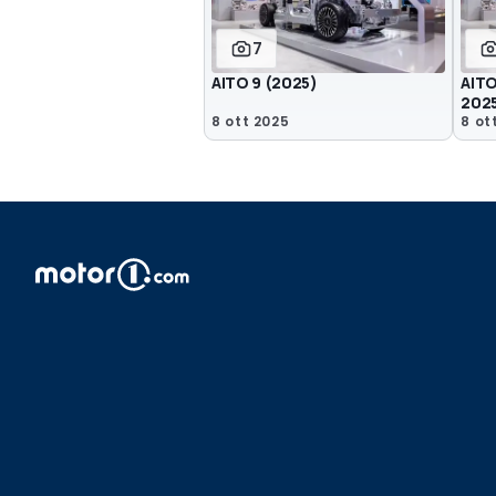
7
AITO 9 (2025)
AITO
202
8 ott 2025
8 ot