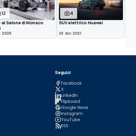
12
4
 al Salone di Monaco
SUV elettrico Huawei
5
t 2025
23 dic 2021
Seguici
Facebook
X
LinkedIn
Flipboard
Google News
Instagram
YouTube
RSS