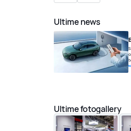
Ultime news
S
o
t
N
Ultime fotogallery