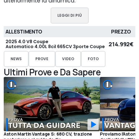
ulteriormente la dinamica.
LEGGI DI PIÙ
ALLESTIMENTO
PREZZO
2025 4.0 V8 Coupe
214.992€
Automatico 4.00L 8cil 665CV 3porte Coupe
NEWS
PROVE
VIDEO
FOTO
Ultimi Prove e Da Sapere
Aston Martin Vantage S: 680 CV, trazione
Proviamo l'Aston 