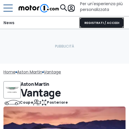
Per un'esperienza più
personalizzata
News
REGISTRATI / ACCEDI
Home
Aston Martin
Vantage
Aston Martin
Vantage
Coupe
2
Posteriore