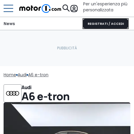
Per un'esperienza più
personalizzata
News
REGISTRATI / ACCEDI
Home
Audi
A6 e-tron
Audi
A6 e-tron