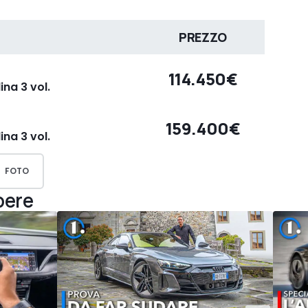
PREZZO
114.450€
na 3 vol.
159.400€
na 3 vol.
FOTO
pere