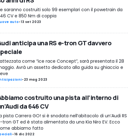
0 anni di RS
e saranno costruiti solo 99 esemplari con il powetrain da
46 CV e 850 Nm di coppia
uove auto
-
13 set 2023
Audi anticipa una RS e-tron GT davvero
speciale
attezzata come “ice race Concept”, sarà presentata il 28
aggio. Avrà un assetto dedicato alla guida su ghiaccio e
eve
nticipazioni
-
23 mag 2023
Abbiamo costruito una pista all’interno di
un’Audi da 646 CV
a pista Carrera GO! si è snodata nell’abitacolo di un’Audi RS
-tron GT ed è stata alimentata da una Kia Niro EV. Ecco
ome abbiamo fatto
peciali
-
16 dic 2022