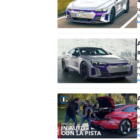
4
N
6
N
B
m
n
A
L
e
c
S