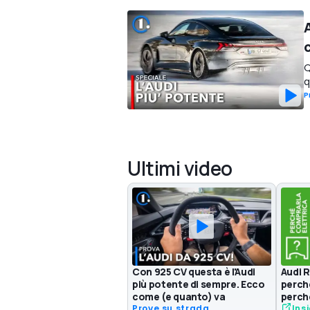
Q
q
P
Ultimi video
Con 925 CV questa è l'Audi
Audi 
più potente di sempre. Ecco
perch
come (e quanto) va
perch
Prove su strada
Ins