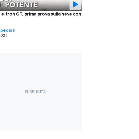
 e-tron GT, prima prova sulla neve con
peciali
2021