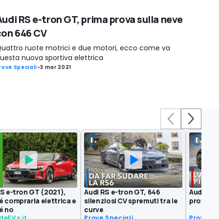
Audi RS e-tron GT, prima prova sulla neve
con 646 CV
uattro ruote motrici e due motori, ecco come va
uesta nuova sportiva elettrica
rove Speciali
-
3 mar 2021
RS e-tron GT (2021),
Audi RS e-tron GT, 646
Audi RS 
é comprarla elettrica e
silenziosi CV spremuti tra le
prova su
é no
curve
ideEVs.it
Prove Speciali
Prove Sp