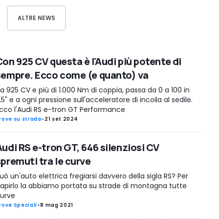
ALTRE NEWS
Con 925 CV questa è l'Audi più potente di
sempre. Ecco come (e quanto) va
a 925 CV e più di 1.000 Nm di coppia, passa da 0 a 100 in
,5" e a ogni pressione sull'acceleratore di incoila al sedile.
cco l'Audi RS e-tron GT Performance
rove su strada
-
21 set 2024
Audi RS e-tron GT, 646 silenziosi CV
spremuti tra le curve
uò un'auto elettrica fregiarsi davvero della sigla RS? Per
apirlo la abbiamo portata su strade di montagna tutte
urve
rove Speciali
-
8 mag 2021