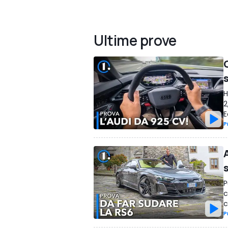
Ultime prove
H
2
E
P
P
c
c
P