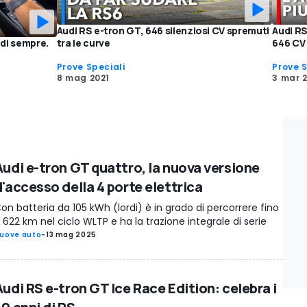
Audi RS e-tron GT, 646 silenziosi CV spremuti
Audi RS
tra le curve
646 CV
 di sempre.
Prove Speciali
Prove S
8 mag 2021
3 mar 
Audi e-tron GT quattro, la nuova versione
d'accesso della 4 porte elettrica
on batteria da 105 kWh (lordi) è in grado di percorrere fino
 622 km nel ciclo WLTP e ha la trazione integrale di serie
uove auto
-
13 mag 2025
Audi RS e-tron GT Ice Race Edition: celebra i