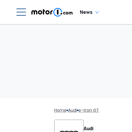
News
Home
Audi
e-tron GT
Audi