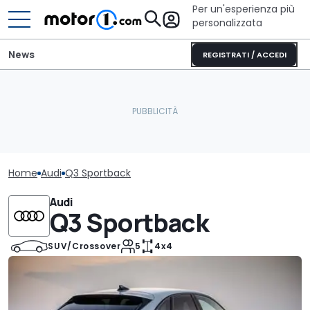
Per un'esperienza più
personalizzata
News
REGISTRATI / ACCEDI
Home
Audi
Q3 Sportback
Audi
Q3 Sportback
SUV/Crossover
5
4x4