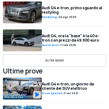
Audi Q4 e-tron, primo sguardo al
restyling
Rendering
-
29 ago 2025
Audi Q4, ora la "base" è la 40 e-
tron con prezzi da 49.900 euro
Nuove auto
-
11 feb 2025
ALTRE NEWS
Ultime prove
Audi Q4 e-tron, un giorno da
cliente del SUV elettrico
Prove Speciali
-
3 set 2021