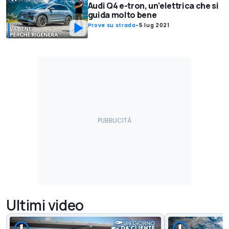
Audi Q4 e-tron, un’elettrica che si
guida molto bene
Prove su strada
-
5 lug 2021
Ultimi video