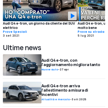
Audi Q4 e-tron, un giorno da cliente del SUV
Audi Q4 e-tron, un’
elettrico
molto bene
Prove Speciali
Prove su strada
3 set 2021
5 lug 2021
Ultime news
Audi Q4 e-tron, con
l'aggiornamento migliora tanto
Nuove auto
-
27 apr
Audi Q4 e-tron arriva
l'allestimento a misura di
incentivi
Attualità e mercato
-
3 ott 2025