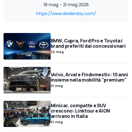
19 mag - 21 mag 2026
https://www.dealerday.com/
BMW, Cupra, Ford Pro e Toyota i
brand preferiti dai concessionari
22 mag
Volvo, Arval e Findomestic: 10 anni
insieme nella mobilità "premium"
21 mag
Minicar, compatte e SUV
crescono: Linktour e AION
arrivano in Italia
21 mag