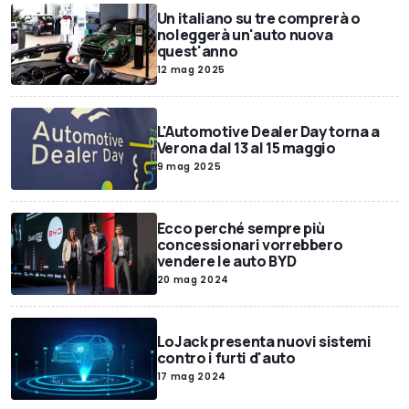
Un italiano su tre comprerà o
noleggerà un'auto nuova
quest'anno
12 mag 2025
L'Automotive Dealer Day torna a
Verona dal 13 al 15 maggio
9 mag 2025
Ecco perché sempre più
concessionari vorrebbero
vendere le auto BYD
20 mag 2024
LoJack presenta nuovi sistemi
contro i furti d'auto
17 mag 2024