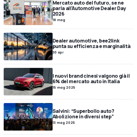
Mercato auto del futuro, se ne
parla all'Automotive Dealer Day
2026
18 mag
Dealer automotive, bee2link
punta su efficienza e marginalità
30 apr
I nuovi brand cinesi valgono già il
6% del mercato auto in Italia
15 mag 2025
Salvini: “Superbollo auto?
Abolizione in diversi step”
13 mag 2025