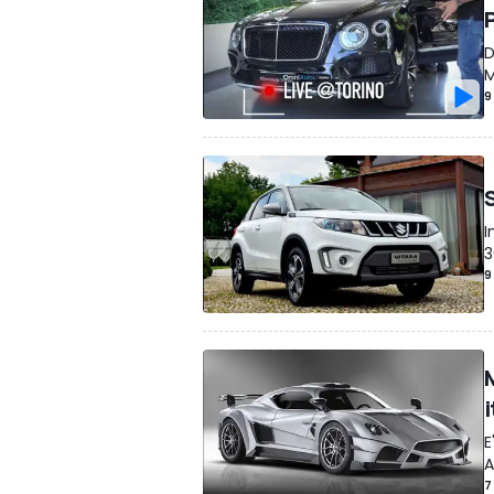
D
M
9
S
I
3
9
E
A
7