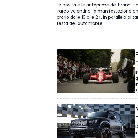
Le novità e le anteprime dei brand, il d
Parco Valentino, la manifestazione che
orario dalle 10 alle 24, in parallelo ai
festa dell'automobile.
F
I
g
i
2
D
i