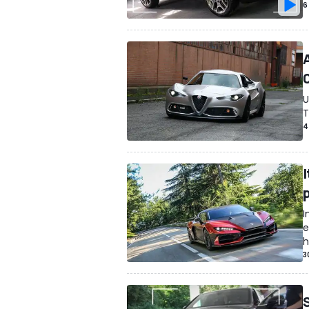
6
0
U
T
4
p
I
e
h
3
S