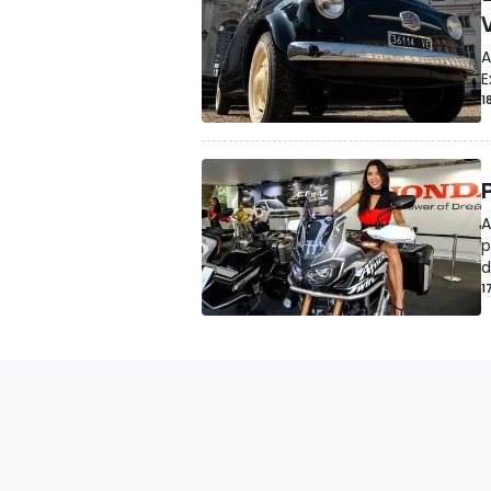
A
E
1
A
p
d
1