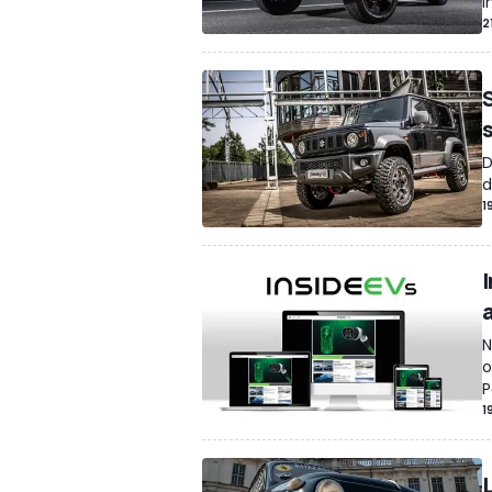
i
2
D
d
1
I
a
N
o
P
1
L