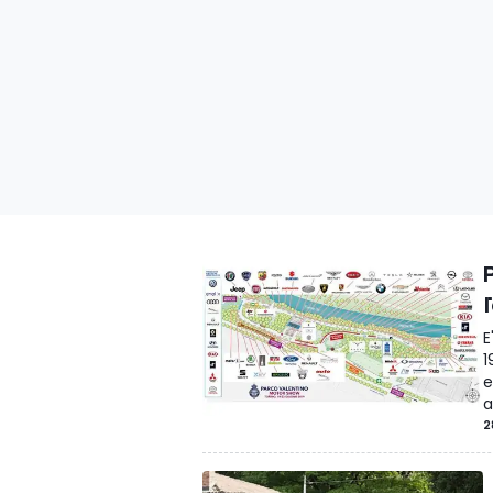
E
1
e
a
2