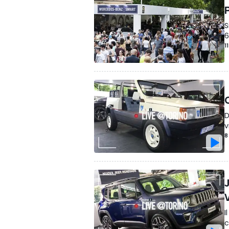
S
6
1
D
v
8
I
c