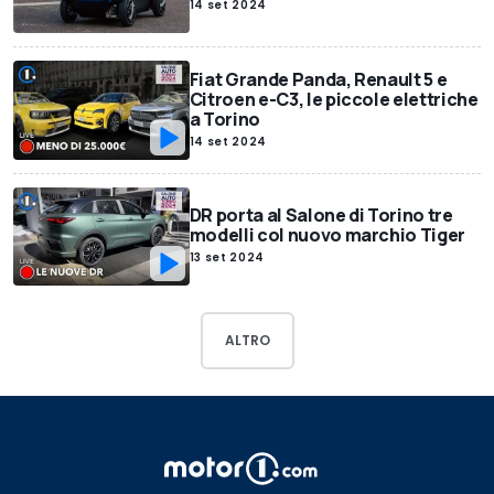
14 set 2024
Fiat Grande Panda, Renault 5 e
Citroen e-C3, le piccole elettriche
a Torino
14 set 2024
DR porta al Salone di Torino tre
modelli col nuovo marchio Tiger
13 set 2024
ALTRO