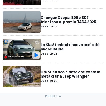
Changan Deepal S05 e S07
trionfano al premio TADA 2025
28 set 2025
La Kia Stonic si rinnova così ed è
anche ibrida
26 set 2025
Il fuoristrada cinese che costa la
metà di una Jeep Wrangler
26 set 2025