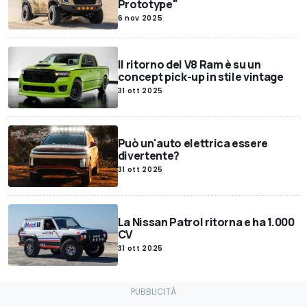
Prototype"
6 nov 2025
Il ritorno del V8 Ram è su un
concept pick-up in stile vintage
31 ott 2025
Può un'auto elettrica essere
divertente?
31 ott 2025
La Nissan Patrol ritorna e ha 1.000
CV
31 ott 2025