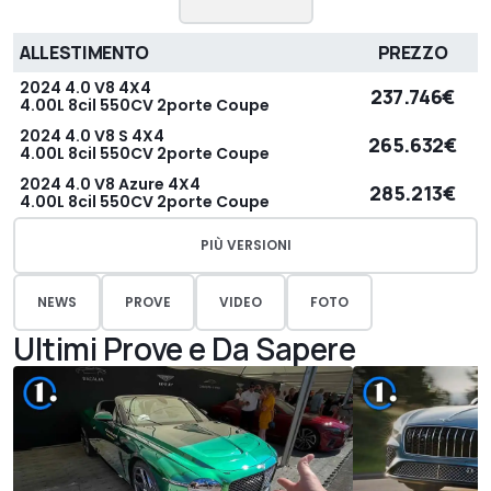
ALLESTIMENTO
PREZZO
2024 4.0 V8 4X4
237.746€
4.00L 8cil 550CV 2porte Coupe
2024 4.0 V8 S 4X4
265.632€
4.00L 8cil 550CV 2porte Coupe
2024 4.0 V8 Azure 4X4
285.213€
4.00L 8cil 550CV 2porte Coupe
PIÙ VERSIONI
NEWS
PROVE
VIDEO
FOTO
Ultimi Prove e Da Sapere