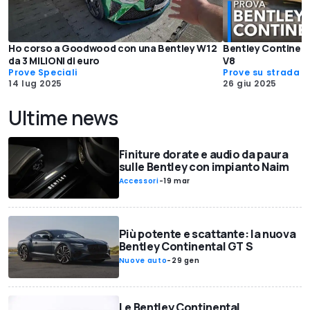
Ho corso a Goodwood con una Bentley W12
Bentley Continenta
da 3 MILIONI di euro
V8
Prove Speciali
Prove su strada
14 lug 2025
26 giu 2025
Ultime news
Finiture dorate e audio da paura
sulle Bentley con impianto Naim
Accessori
-
19 mar
Più potente e scattante: la nuova
Bentley Continental GT S
Nuove auto
-
29 gen
Le Bentley Continental