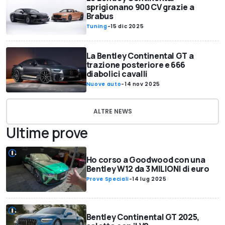
sprigionano 900 CV grazie a
Brabus
Tuning
-
15 dic 2025
La Bentley Continental GT a
trazione posteriore e 666
diabolici cavalli
Nuove auto
-
14 nov 2025
ALTRE NEWS
Ultime prove
Ho corso a Goodwood con una
Bentley W12 da 3 MILIONI di euro
Prove Speciali
-
14 lug 2025
Bentley Continental GT 2025,