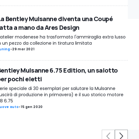
La Bentley Mulsanne diventa una Coupé
fatta a mano da Ares Design
’atelier modenese ha trasformato l'ammiraglia extra lusso
n un pezzo da collezione in tiratura limitata
uning
-
29 mar 2021
Bentley Mulsanne 6.75 Edition, un salotto
er pochi eletti
erie speciale di 30 esemplari per salutare la Mulsanne
uscirà di produzione in primavera) e il suo storico motore
8 6.75
uove auto
-
15 gen 2020