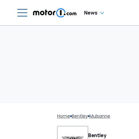
News
Home
Bentley
Mulsanne
Bentley