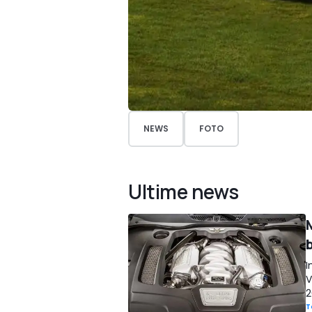
NEWS
FOTO
Ultime news
M
I
V
2
T