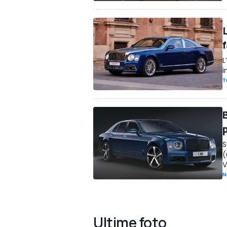
L
i
T
p
S
(
V
N
Ultime foto