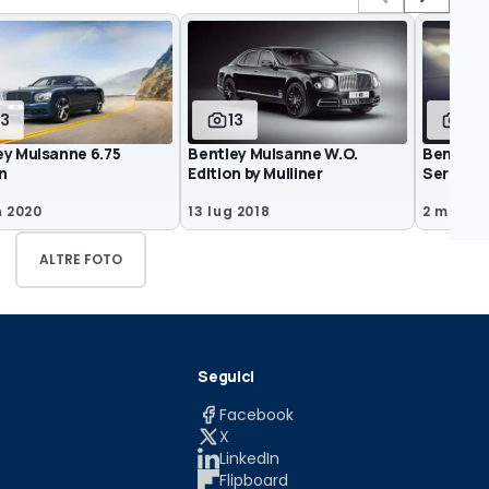
13
13
6
ey Mulsanne 6.75
Bentley Mulsanne W.O.
Bentley 
n
Edition by Mulliner
Series by
n 2020
13 lug 2018
2 mag 2
ALTRE FOTO
Seguici
Facebook
X
LinkedIn
Flipboard