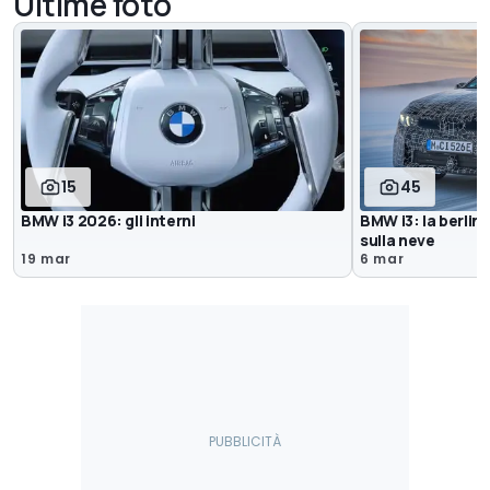
Ultime foto
15
45
BMW i3 2026: gli interni
BMW i3: la berlin
sulla neve
19 mar
6 mar