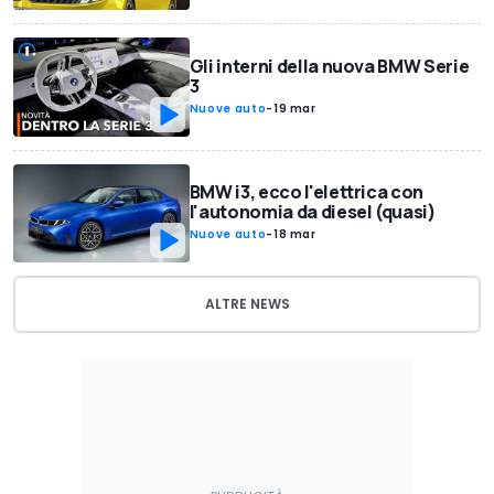
Gli interni della nuova BMW Serie
3
Nuove auto
-
19 mar
BMW i3, ecco l'elettrica con
l'autonomia da diesel (quasi)
Nuove auto
-
18 mar
ALTRE NEWS