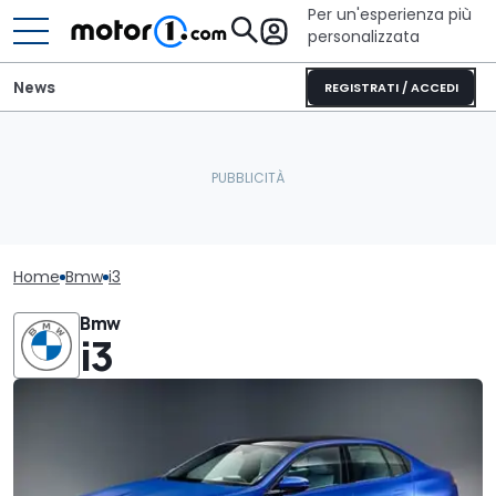
Per un'esperienza più
personalizzata
News
REGISTRATI / ACCEDI
Home
Bmw
i3
Bmw
i3