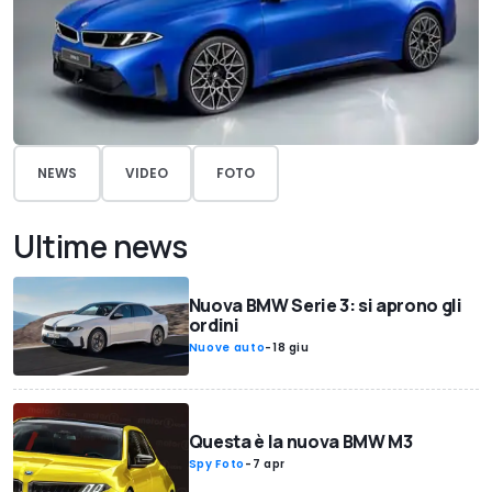
NEWS
VIDEO
FOTO
Ultime news
Nuova BMW Serie 3: si aprono gli
ordini
Nuove auto
-
18 giu
Questa è la nuova BMW M3
Spy Foto
-
7 apr