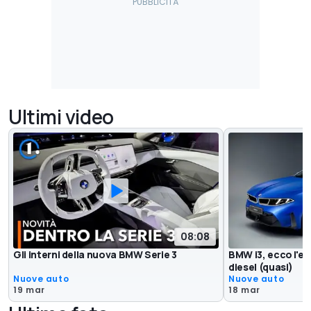
Ultimi video
08:08
Gli interni della nuova BMW Serie 3
BMW i3, ecco l'el
diesel (quasi)
Nuove auto
Nuove auto
19 mar
18 mar