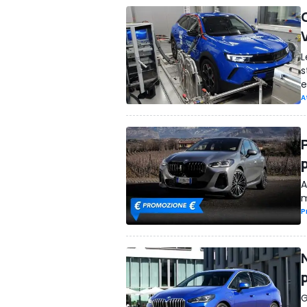
L
s
e
A
A
m
P
G