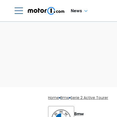
News
Home
Bmw
Serie 2 Active Tourer
Bmw