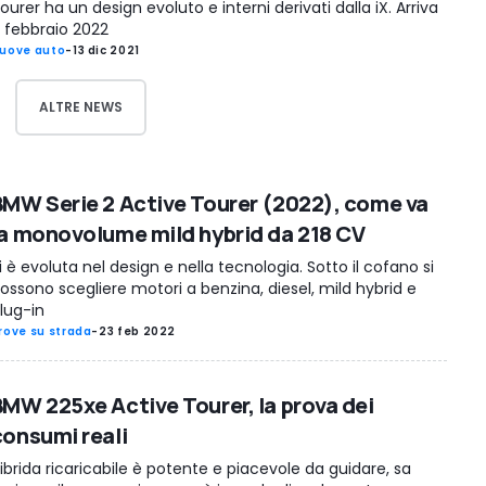
ourer ha un design evoluto e interni derivati dalla iX. Arriva
 febbraio 2022
uove auto
-
13 dic 2021
ALTRE NEWS
BMW Serie 2 Active Tourer (2022), come va
la monovolume mild hybrid da 218 CV
i è evoluta nel design e nella tecnologia. Sotto il cofano si
ossono scegliere motori a benzina, diesel, mild hybrid e
lug-in
rove su strada
-
23 feb 2022
BMW 225xe Active Tourer, la prova dei
consumi reali
’ibrida ricaricabile è potente e piacevole da guidare, sa