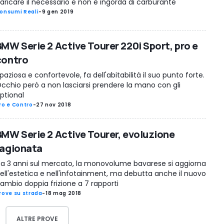
aricare il necessario e non è ingorda di carburante
onsumi Reali
-
9 gen 2019
BMW Serie 2 Active Tourer 220i Sport, pro e
contro
paziosa e confortevole, fa dell'abitabilità il suo punto forte.
cchio però a non lasciarsi prendere la mano con gli
ptional
ro e Contro
-
27 nov 2018
BMW Serie 2 Active Tourer, evoluzione
ragionata
a 3 anni sul mercato, la monovolume bavarese si aggiorna
ell'estetica e nell'infotainment, ma debutta anche il nuovo
ambio doppia frizione a 7 rapporti
rove su strada
-
18 mag 2018
ALTRE PROVE