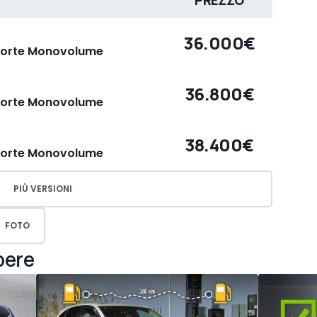
PREZZO
36.000€
5porte Monovolume
36.800€
5porte Monovolume
38.400€
5porte Monovolume
PIÙ VERSIONI
FOTO
pere