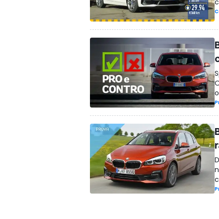
c
C
S
O
o
P
D
n
c
P