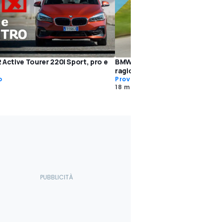
 Active Tourer 220i Sport, pro e
BMW Serie 2 Active Tourer, evo
ragionata
o
Prove su strada
18 mag 2018