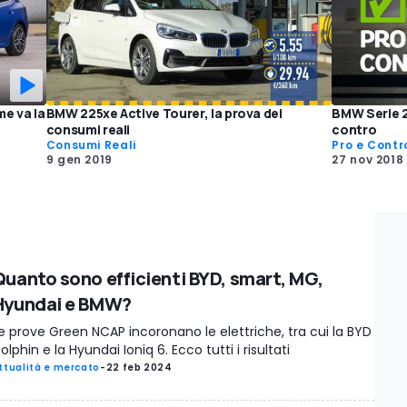
e va la
BMW 225xe Active Tourer, la prova dei
BMW Serie 2
consumi reali
contro
Consumi Reali
Pro e Contr
9 gen 2019
27 nov 2018
Quanto sono efficienti BYD, smart, MG,
Hyundai e BMW?
e prove Green NCAP incoronano le elettriche, tra cui la BYD
olphin e la Hyundai Ioniq 6. Ecco tutti i risultati
ttualità e mercato
-
22 feb 2024