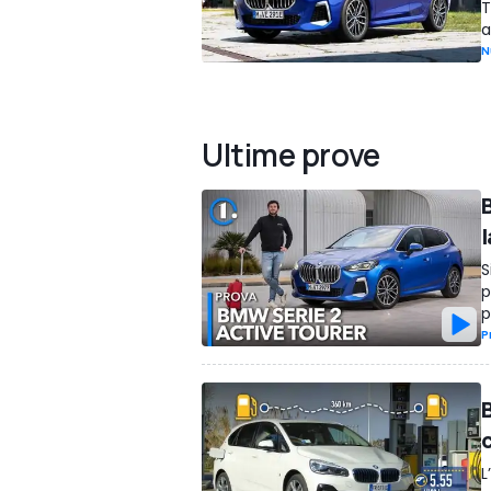
T
a
N
Ultime prove
S
p
p
P
L