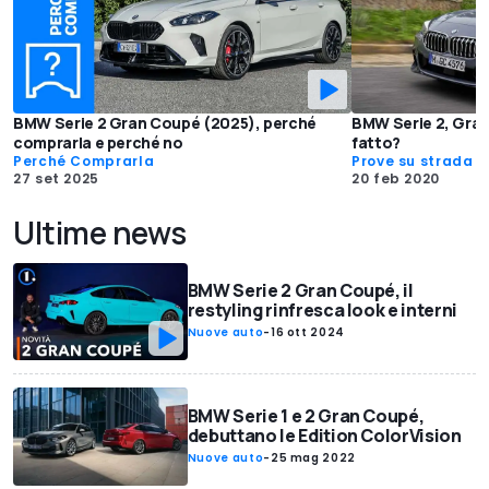
BMW Serie 2 Gran Coupé (2025), perché
BMW Serie 2, Gran
comprarla e perché no
fatto?
Perché Comprarla
Prove su strada
27 set 2025
20 feb 2020
Ultime news
BMW Serie 2 Gran Coupé, il
restyling rinfresca look e interni
Nuove auto
-
16 ott 2024
BMW Serie 1 e 2 Gran Coupé,
debuttano le Edition ColorVision
Nuove auto
-
25 mag 2022