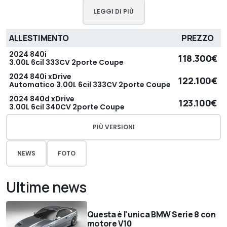
LEGGI DI PIÙ
ALLESTIMENTO
PREZZO
2024 840i
118.300€
3.00L 6cil 333CV 2porte Coupe
2024 840i xDrive
122.100€
Automatico 3.00L 6cil 333CV 2porte Coupe
2024 840d xDrive
123.100€
3.00L 6cil 340CV 2porte Coupe
PIÙ VERSIONI
NEWS
FOTO
Ultime news
Questa è l'unica BMW Serie 8 con
motore V10