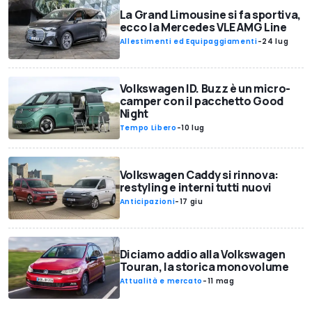
La Grand Limousine si fa sportiva,
ecco la Mercedes VLE AMG Line
Allestimenti ed Equipaggiamenti
-
24 lug
Volkswagen ID. Buzz è un micro-
camper con il pacchetto Good
Night
Tempo Libero
-
10 lug
Volkswagen Caddy si rinnova:
restyling e interni tutti nuovi
Anticipazioni
-
17 giu
Diciamo addio alla Volkswagen
Touran, la storica monovolume
Attualità e mercato
-
11 mag