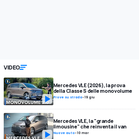
VIDEO
Mercedes VLE (2026), la prova
della Classe S delle monovolume
Prove su strada
-
19 giu
Mercedes VLE, la "grande
limousine" che reinventa il van
Nuove auto
-
10 mar