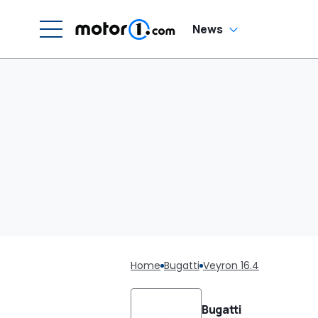
News
Home
Bugatti
Veyron 16.4
Bugatti