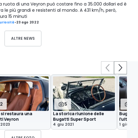
a ruota di una Veyron può costare fino a 35.000 dollari ed è
ra le più grandi e resistenti al mondo. A 431 km/h, però,
ura 15 minuti
uriosità
-
23 ago 2022
ALTRE NEWS
12
5
7
si restaura una
La storica riunione delle
Bugatti 
ti Veyron
Bugatti Super Sport
l'ultimo
 2023
4 giu 2021
1 giu 202
ALTRE FOTO