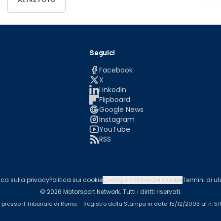
Seguici
Facebook
X
LinkedIn
Flipboard
Google News
Instagram
YouTube
RSS
tica sulla privacy
Politica sui cookie
Configurazione dei Cookie
Termini di uti
© 2026 Motorsport Network. Tutti i diritti riservati.
a presso il Tribunale di Roma – Registro della Stampa in data 15/12/2003 al n. 