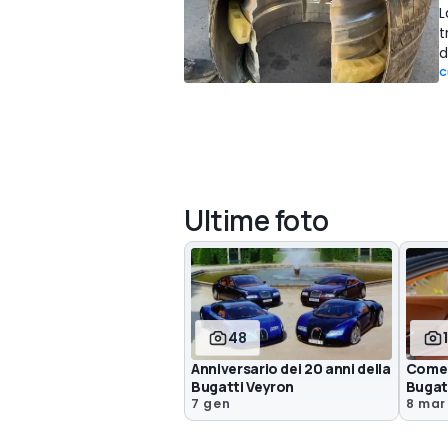
L
t
d
C
Ultime foto
48
Anniversario dei 20 anni della
Come 
Bugatti Veyron
Bugat
7 gen
8 mar