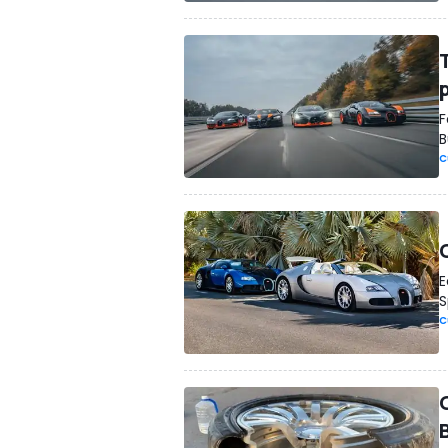
T
F
B
C
E
S
C