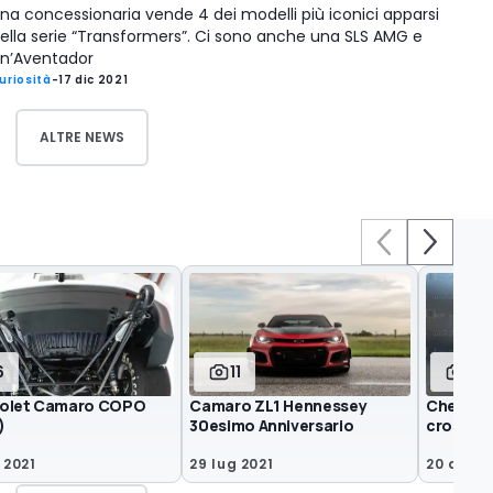
na concessionaria vende 4 dei modelli più iconici apparsi
ella serie “Transformers”. Ci sono anche una SLS AMG e
n’Aventador
uriosità
-
17 dic 2021
ALTRE NEWS
6
11
6
olet Camaro COPO
Camaro ZL1 Hennessey
Chevrol
)
30esimo Anniversario
crossover
 2021
29 lug 2021
20 apr 2