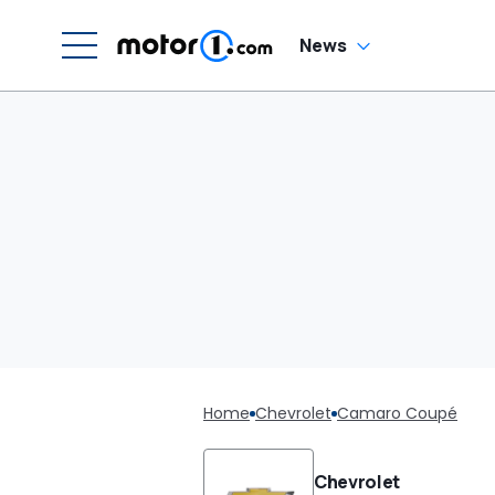
News
Home
Chevrolet
Camaro Coupé
Chevrolet