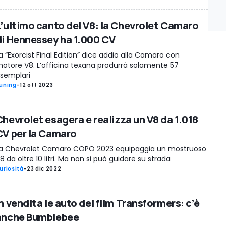
L’ultimo canto del V8: la Chevrolet Camaro
di Hennessey ha 1.000 CV
a “Exorcist Final Edition” dice addio alla Camaro con
otore V8. L’officina texana produrrà solamente 57
semplari
uning
-
12 ott 2023
Chevrolet esagera e realizza un V8 da 1.018
CV per la Camaro
a Chevrolet Camaro COPO 2023 equipaggia un mostruoso
8 da oltre 10 litri. Ma non si può guidare su strada
uriosità
-
23 dic 2022
n vendita le auto dei film Transformers: c’è
anche Bumblebee