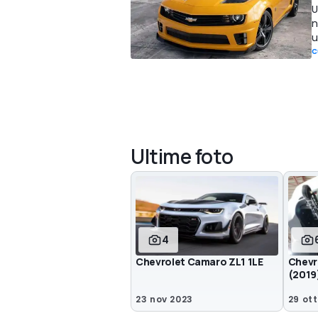
U
n
u
C
Ultime foto
4
Chevrolet Camaro ZL1 1LE
Chevr
(2019
23 nov 2023
29 ott