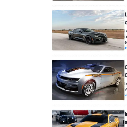
L
m
e
T
L
V
C
I