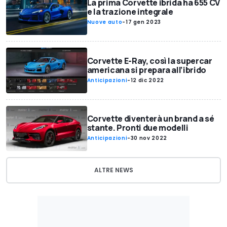
La prima Corvette ibrida ha 655 CV
e la trazione integrale
Nuove auto
-
17 gen 2023
Corvette E-Ray, così la supercar
americana si prepara all’ibrido
Anticipazioni
-
12 dic 2022
Corvette diventerà un brand a sé
stante. Pronti due modelli
Anticipazioni
-
30 nov 2022
ALTRE NEWS