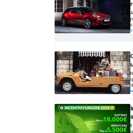
A
p
c
C
C
N
q
d
A
I
I
g