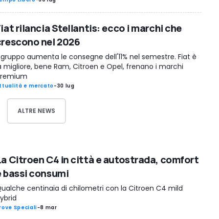
iat rilancia Stellantis: ecco i marchi che
crescono nel 2026
l gruppo aumenta le consegne dell'11% nel semestre. Fiat è
a migliore, bene Ram, Citroen e Opel, frenano i marchi
premium
ttualità e mercato
-
30 lug
ALTRE NEWS
La Citroen C4 in città e autostrada, comfort
e bassi consumi
ualche centinaia di chilometri con la Citroen C4 mild
ybrid
rove Speciali
-
8 mar