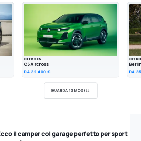
CITROEN
CITR
C5 Aircross
Berli
DA
32.400 €
DA
35
GUARDA 10 MODELLI
Ecco il camper col garage perfetto per sport