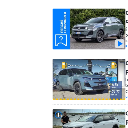
È
t
s
P
L
b
c
C