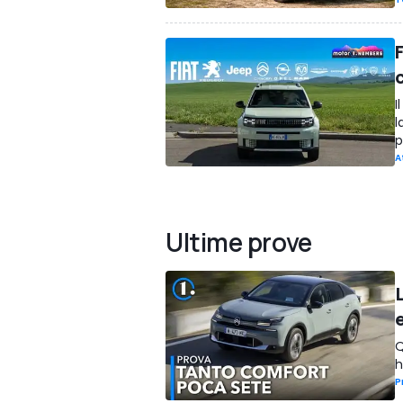
F
I
l
A
Ultime prove
Q
h
P