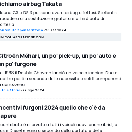
richiamo airbag Takata
lcune C3 e DS 3 possono avere airbag difettosi. Stellantis
rocederà alla sostituzione gratuita e offrirà auto di
ortesia
ontenuto Sponsorizzato
-
20 set 2024
IN COLLABORAZIONE CON
itroën Méhari, un po' pick-up, un po' auto e
un po' furgone
el 1968 il Double Chevron lanciò un veicolo iconico. Due o
uattro posti a seconda delle necessità e soli 11 componenti
i carrozzeria
uto e Storia
-
27 ago 2024
ncentivi furgoni 2024 quello che c'è da
sapere
l contributo è riservato a tutti i veicoli nuovi anche ibridi, a
as e Diesel e varia a seconda della portata e delle