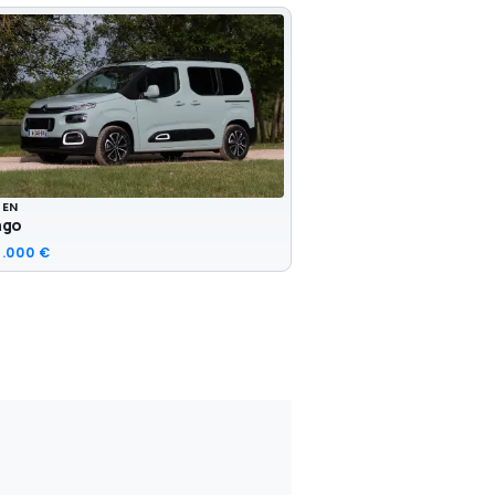
OEN
ngo
.000 €