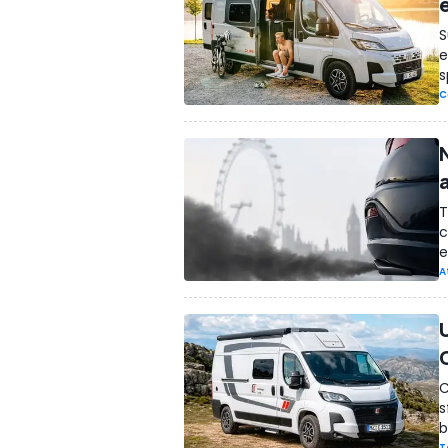
S
e
s
C
T
c
e
A
C
C
s
b
T