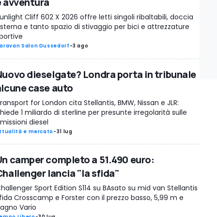
e avventura
unlight Cliff 602 X 2026 offre letti singoli ribaltabili, doccia
sterna e tanto spazio di stivaggio per bici e attrezzature
portive
aravan Salon Dussedorf
-
3 ago
Nuovo dieselgate? Londra porta in tribunale
alcune case auto
ransport for London cita Stellantis, BMW, Nissan e JLR:
hiede 1 miliardo di sterline per presunte irregolarità sulle
missioni diesel
ttualità e mercato
-
31 lug
Un camper completo a 51.490 euro:
hallenger lancia "la sfida"
hallenger Sport Edition S114 su BAsato su mid van Stellantis
fida Crosscamp e Forster con il prezzo basso, 5,99 m e
agno Vario
empo Libero
-
30 lug