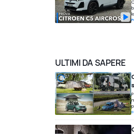
C
b
k
P
ULTIMI DA SAPERE
P
m
p
C