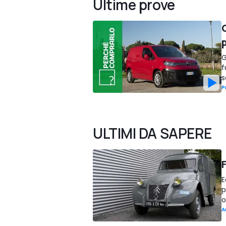
Ultime prove
G
f
s
P
ULTIMI DA SAPERE
E
p
o
A