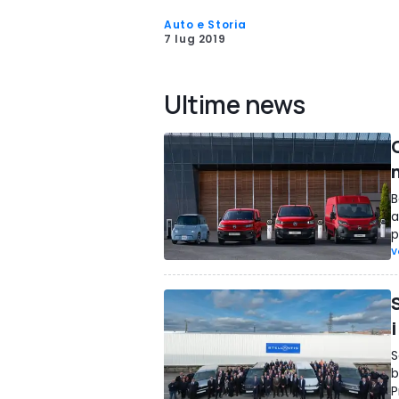
Auto e Storia
7 lug 2019
Ultime news
B
a
p
V
i
S
b
P