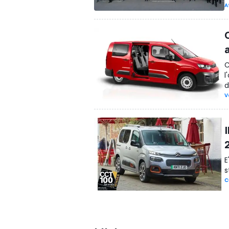
A
C
C
l
d
V
I
E
s
C