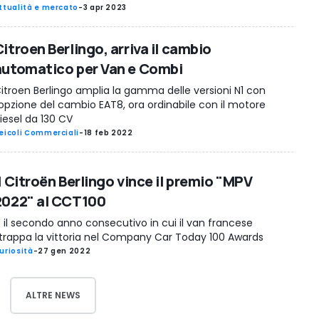
ttualità e mercato
-
3 apr 2023
itroen Berlingo, arriva il cambio
automatico per Van e Combi
itroen Berlingo amplia la gamma delle versioni N1 con
'opzione del cambio EAT8, ora ordinabile con il motore
iesel da 130 CV
eicoli Commerciali
-
18 feb 2022
l Citroën Berlingo vince il premio "MPV
2022" al CCT100
' il secondo anno consecutivo in cui il van francese
trappa la vittoria nel Company Car Today 100 Awards
uriosità
-
27 gen 2022
ALTRE NEWS