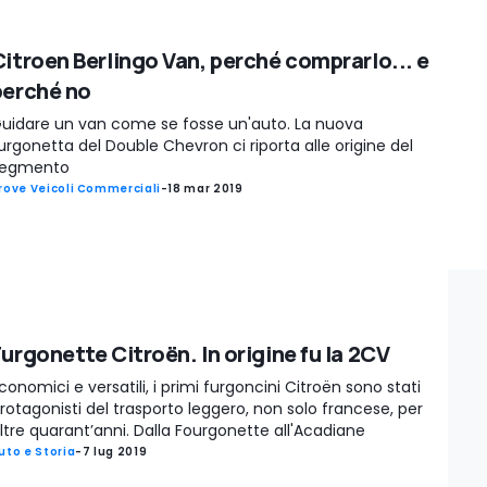
Citroen Berlingo Van, perché comprarlo... e
perché no
uidare un van come se fosse un'auto. La nuova
urgonetta del Double Chevron ci riporta alle origine del
egmento
rove Veicoli Commerciali
-
18 mar 2019
Furgonette Citroën. In origine fu la 2CV
conomici e versatili, i primi furgoncini Citroën sono stati
rotagonisti del trasporto leggero, non solo francese, per
ltre quarant’anni. Dalla Fourgonette all'Acadiane
uto e Storia
-
7 lug 2019