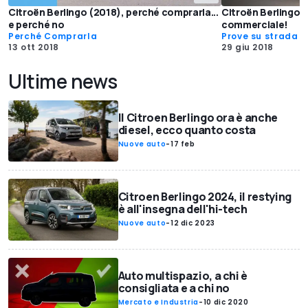
Citroën Berlingo (2018), perché comprarla...
Citroën Berlingo, 
e perché no
commerciale!
Perché Comprarla
Prove su strada
13 ott 2018
29 giu 2018
Ultime news
Il Citroen Berlingo ora è anche
diesel, ecco quanto costa
Nuove auto
-
17 feb
Citroen Berlingo 2024, il restying
è all'insegna dell'hi-tech
Nuove auto
-
12 dic 2023
Auto multispazio, a chi è
consigliata e a chi no
Mercato e Industria
-
10 dic 2020