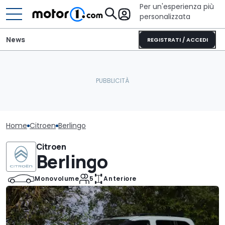
Per un'esperienza più
personalizzata
News
REGISTRATI / ACCEDI
Home
Citroen
Berlingo
Citroen
Berlingo
Monovolume
5
Anteriore