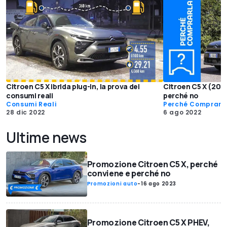
Citroen C5 X ibrida plug-in, la prova dei
Citroen C5 X (202
consumi reali
perché no
Consumi Reali
Perché Comprarl
28 dic 2022
6 ago 2022
Ultime news
Promozione Citroen C5 X, perché
conviene e perché no
Promozioni auto
-
16 ago 2023
Promozione Citroen C5 X PHEV,