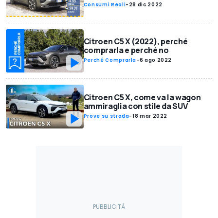
Consumi Reali
-
28 dic 2022
Citroen C5 X (2022), perché
comprarla e perché no
Perché Comprarla
-
6 ago 2022
Citroen C5 X, come va la wagon
ammiraglia con stile da SUV
Prove su strada
-
18 mar 2022