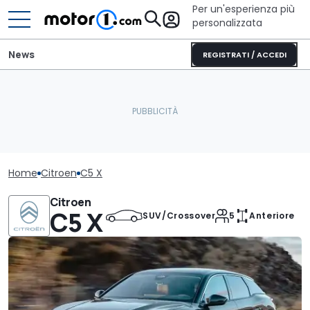
Per un'esperienza più
personalizzata
News
REGISTRATI / ACCEDI
Home
Citroen
C5 X
Citroen
C5 X
SUV/Crossover
5
Anteriore