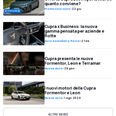
quanto conviene?
Promozioni auto
-
22 giu
Cupra x Business: la nuova
gamma pensata per aziende e
flotte
Auto Aziendali e Flotte
-
2 feb
Cupra presenta le nuove
Formentor, Leon e Terramar
Nuove auto
-
29 gen
I nuovi motori delle Cupra
Formentor e Leon
Nuove auto
-
1 ago 2024
ALTRE NEWS