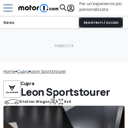
Per un'esperienza più
personalizzata
News
REGISTRATI / ACCEDI
Home
Cupra
Leon Sportstourer
Cupra
Leon Sportstourer
Station Wagon
5
4x4