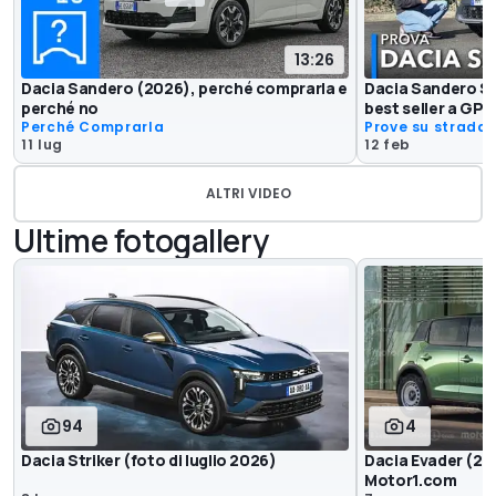
13:26
Dacia Sandero (2026), perché comprarla e
Dacia Sandero St
perché no
best seller a GPL
Perché Comprarla
Prove su strada
11 lug
12 feb
ALTRI VIDEO
Ultime fotogallery
94
4
Dacia Striker (foto di luglio 2026)
Dacia Evader (202
Motor1.com