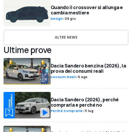
Quando il crossover si allunga e
cambia mestiere
Design
-
26 giu
ALTRE NEWS
Ultime prove
Dacia Sandero benzina (2026), la
prova dei consumi reali
Consumi Reali
-
5 ago
Dacia Sandero (2026), perché
comprarla e perché no
Perché Comprarla
-
11 lug