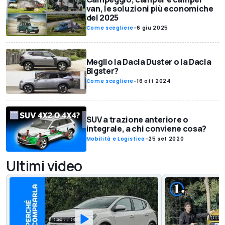
van, le soluzioni più economiche
del 2025
Come scegliere
-
6 giu 2025
Meglio la Dacia Duster o la Dacia
Bigster?
Come scegliere
-
16 ott 2024
SUV a trazione anteriore o
integrale, a chi conviene cosa?
Mobilità e Logistica
-
25 set 2020
Ultimi video