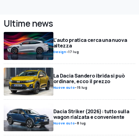
Ultime news
L’auto pratica cerca una nuova
altezza
Design
-
17 lug
La Dacia Sandero ibrida si può
ordinare, ecco il prezzo
Nuove auto
-
15 lug
Dacia Striker (2026): tutto sulla
wagon rialzata e conveniente
Nuove auto
-
8 lug