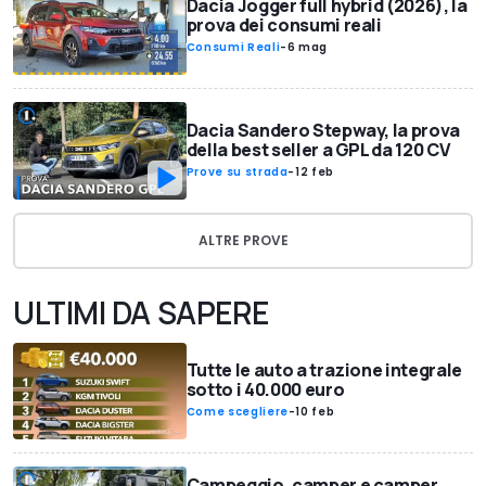
Dacia Jogger full hybrid (2026), la
prova dei consumi reali
Consumi Reali
-
6 mag
Dacia Sandero Stepway, la prova
della best seller a GPL da 120 CV
Prove su strada
-
12 feb
ALTRE PROVE
ULTIMI DA SAPERE
Tutte le auto a trazione integrale
sotto i 40.000 euro
Come scegliere
-
10 feb
Campeggio, camper e camper