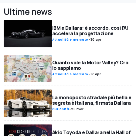
Ultime news
IBM e Dallara: è accordo, così l’AI
accelera la progettazione
Attualità e mercato
-
30 apr
Quanto vale la Motor Valley? Ora
lo sappiamo
Attualità e mercato
-
17 apr
La monoposto stradale più bella e
segreta è italiana, firmata Dallara
Curiosità
-
20 mar
Akio Toyoda e Dallara nella Hall of