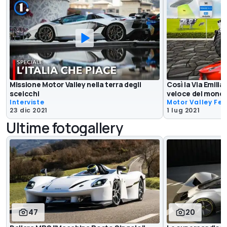
Missione Motor Valley nella terra degli
Così la Via Emilia
sceicchi
veloce del mond
Interviste
Motor Valley Fes
23 dic 2021
1 lug 2021
Ultime fotogallery
47
20