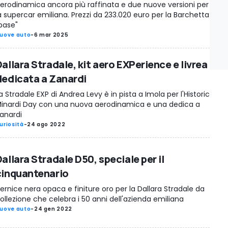
erodinamica ancora più raffinata e due nuove versioni per
a supercar emiliana. Prezzi da 233.020 euro per la Barchetta
base"
uove auto
-
6 mar 2025
allara Stradale, kit aero EXPerience e livrea
dedicata a Zanardi
a Stradale EXP di Andrea Levy è in pista a Imola per l'Historic
inardi Day con una nuova aerodinamica e una dedica a
anardi
uriosità
-
24 ago 2022
allara Stradale D50, speciale per il
cinquantenario
ernice nera opaca e finiture oro per la Dallara Stradale da
ollezione che celebra i 50 anni dell'azienda emiliana
uove auto
-
24 gen 2022