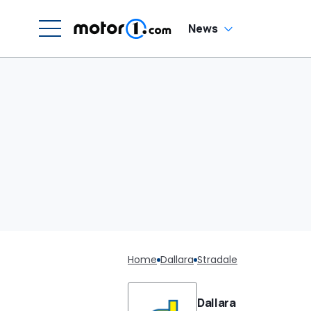
News
Home
Dallara
Stradale
Dallara