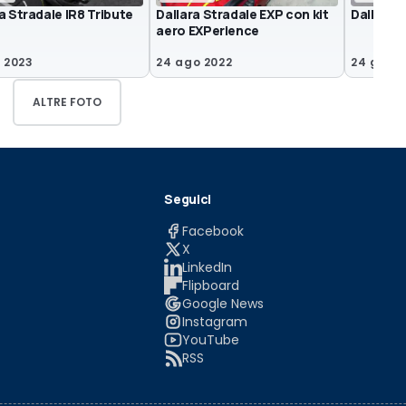
a Stradale IR8 Tribute
Dallara Stradale EXP con kit
Dallara 
aero EXPerience
b 2023
24 ago 2022
24 gen 2
ALTRE FOTO
Seguici
Facebook
X
LinkedIn
Flipboard
Google News
Instagram
YouTube
RSS