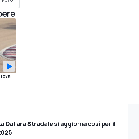
FOTO
pere
prova
a Dallara Stradale si aggiorna così per il
2025