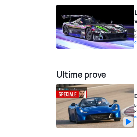
L
E
5
C
Ultime prove
D
E
P
P