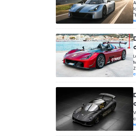
A
l
"
N
D
L
M
Z
C
D
V
c
N