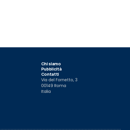
Stradale D50
Dallara Stradale EXP "Glitch"
Dallara Str
mostro per 
CV
022
16 ago 2021
30 giu 2021
Chi siamo
Pubblicità
Contatti
Via del Fornetto, 3
00149 Roma
Italia