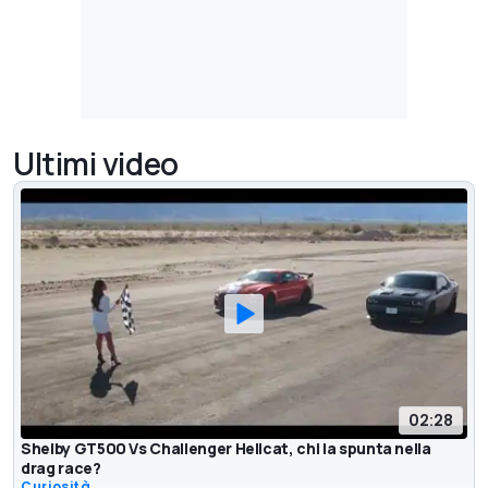
Ultimi video
02:28
Shelby GT500 Vs Challenger Hellcat, chi la spunta nella
drag race?
Curiosità