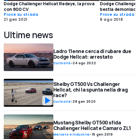
Dodge Challenger Hellcat Redeye, la prova
Dodge Challenger 
con 800 CV
bestia demoniaca 
Prove su strada
Prove su strada
21 gen 2021
8 ago 2018
Ultime news
Ladro 11enne cerca di rubare due
Dodge Hellcat: arrestato
Curiosità
-
24 ago 2022
Shelby GT500 Vs Challenger
Hellcat, chi la spunta nella drag
race?
Curiosità
-
28 gen 2020
Mustang Shelby GT500 sfida
Challenger Hellcat e Camaro ZL1
Mercato e Industria
-
15 gen 2019