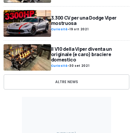
3.300 CV per una Dodge Viper
mostruosa
Curiosità
-
19 ott 2021
Il V10 della Viper diventa un
originale (e caro) braciere
domestico
Curiosità
-
30 set 2021
ALTRE NEWS