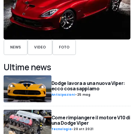
NEWS
VIDEO
FOTO
Ultime news
Dodge lavora a una nuova Viper:
ecco cosa sappiamo
Anticipazioni
-
25 mag
Come rimpiangere il motore V10 di
una Dodge Viper
Tecnologia
-
20 ott 2021