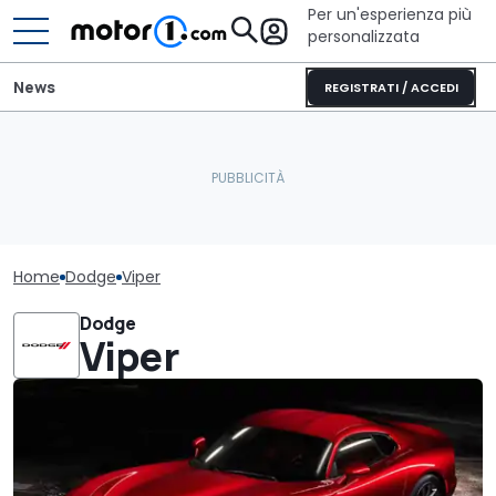
Per un'esperienza più
personalizzata
News
REGISTRATI / ACCEDI
Home
Dodge
Viper
Dodge
Viper