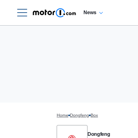
News
Home
Dongfeng
Box
Dongfeng