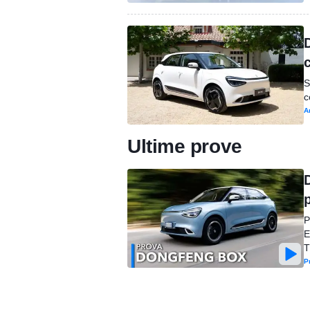
S
c
A
Ultime prove
P
E
T
P