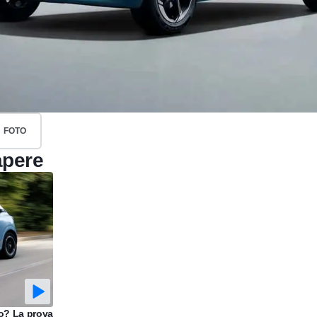
FOTO
apere
o? La prova