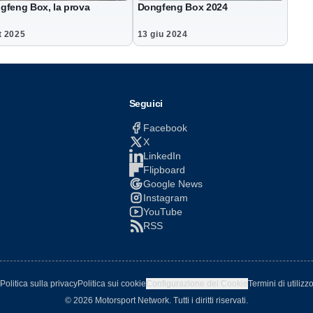
gfeng Box, la prova
Dongfeng Box 2024
t 2025
13 giu 2024
Seguici
Facebook
X
LinkedIn
Flipboard
Google News
Instagram
YouTube
RSS
Politica sulla privacy
Politica sui cookie
Configurazione dei Cookie
Termini di utilizz
© 2026 Motorsport Network. Tutti i diritti riservati.