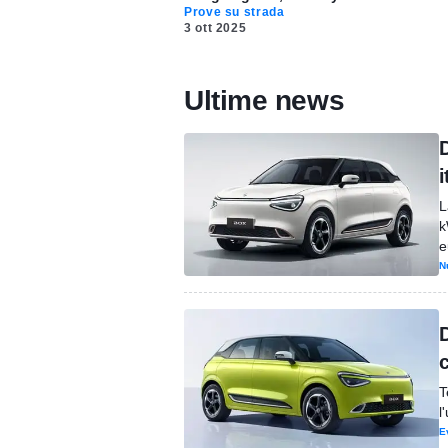
Prove su strada
3 ott 2025
Ultime news
D
i
L
k
e
N
D
T
l
E