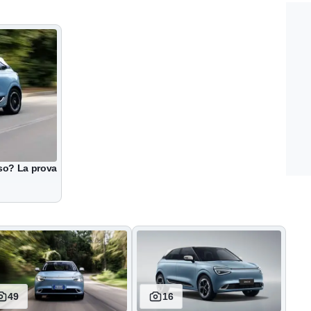
so? La prova
49
16