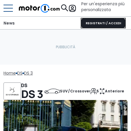
Per un'esperienza più
personalizzata
News
REGISTRATI / ACCEDI
Home
DS
DS 3
DS
DS 3
SUV/Crossover
5
Anteriore