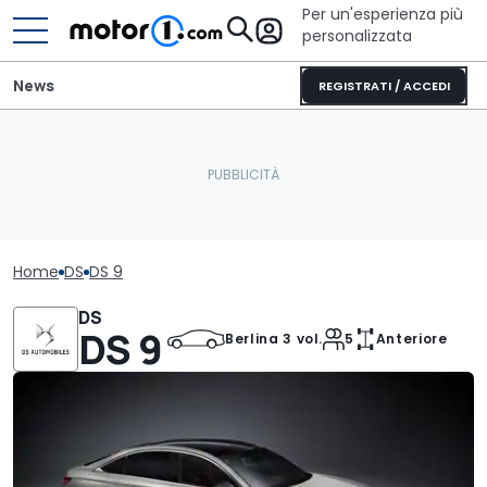
Per un'esperienza più
personalizzata
News
REGISTRATI / ACCEDI
Home
DS
DS 9
DS
DS 9
Berlina 3 vol.
5
Anteriore