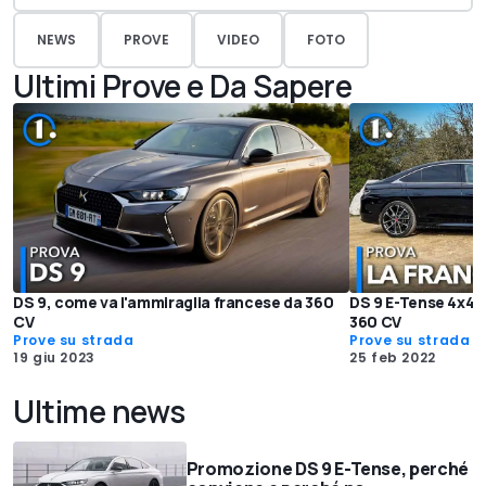
NEWS
PROVE
VIDEO
FOTO
Ultimi Prove e Da Sapere
DS 9, come va l'ammiraglia francese da 360
DS 9 E-Tense 4x4, l
CV
360 CV
Prove su strada
Prove su strada
19 giu 2023
25 feb 2022
Ultime news
Promozione DS 9 E-Tense, perché