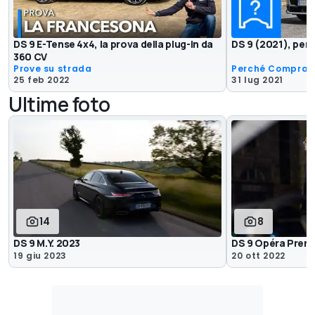
DS 9 E-Tense 4x4, la prova della plug-in da
DS 9 (2021), per
360 CV
Prove su strada
Perché Comprar
25 feb 2022
31 lug 2021
Ultime foto
14
8
DS 9 M.Y. 2023
DS 9 Opéra Prem
19 giu 2023
20 ott 2022