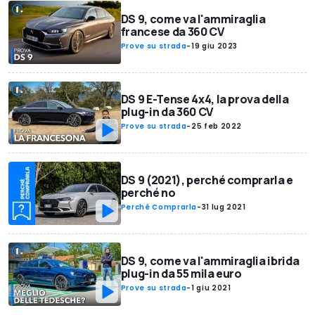
DS 9, come va l'ammiraglia
francese da 360 CV
Prove su strada
-
19 giu 2023
DS 9 E-Tense 4x4, la prova della
plug-in da 360 CV
Prove su strada
-
25 feb 2022
DS 9 (2021), perché comprarla e
perché no
Perché Comprarla
-
31 lug 2021
DS 9, come va l'ammiraglia ibrida
plug-in da 55 mila euro
Prove su strada
-
1 giu 2021