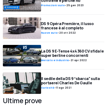
conviene e perché no
Promozioni auto
-
25 gen 2023
DS 9 Opéra Première, il lusso
francese è al completo
Nuove auto
-
20 ott 2022
La DS 9 E-Tense 4x4 360 CV sfida le
super berline concorrenti
Mercato e Industria
-
21 apr 2022
Il sedile della DS 9 “sbarca” sulla
portaerei Charles De Gaulle
Curiosità
-
11 ago 2021
Ultime prove