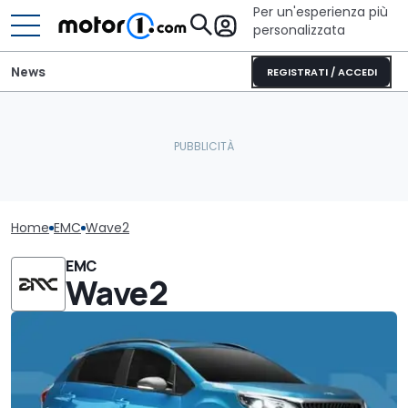
Per un'esperienza più
personalizzata
News
REGISTRATI / ACCEDI
Home
EMC
Wave2
EMC
Wave2