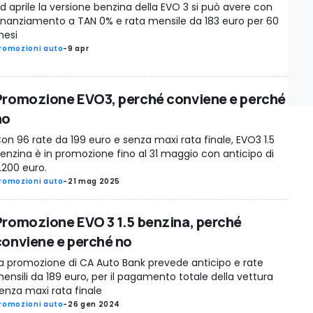
d aprile la versione benzina della EVO 3 si può avere con
inanziamento a TAN 0% e rata mensile da 183 euro per 60
esi
romozioni auto
-
9 apr
Promozione EVO3, perché conviene e perché
no
on 96 rate da 199 euro e senza maxi rata finale, EVO3 1.5
enzina è in promozione fino al 31 maggio con anticipo di
.200 euro.
romozioni auto
-
21 mag 2025
Promozione EVO 3 1.5 benzina, perché
conviene e perché no
a promozione di CA Auto Bank prevede anticipo e rate
ensili da 189 euro, per il pagamento totale della vettura
enza maxi rata finale
romozioni auto
-
26 gen 2024