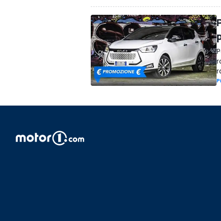
P
r
r
P