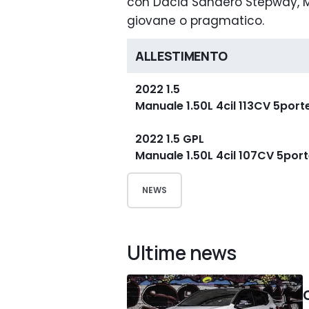
con Dacia Sandero Stepway, MG
giovane o pragmatico.
ALLESTIMENTO
2022 1.5
Manuale 1.50L 4cil 113CV 5por
2022 1.5 GPL
Manuale 1.50L 4cil 107CV 5po
NEWS
Ultime news