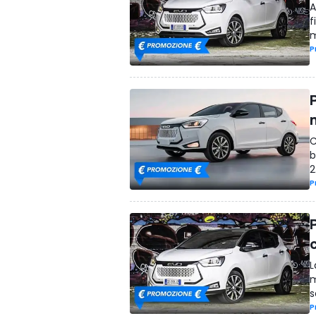
A
f
m
P
C
b
2
P
L
m
s
P