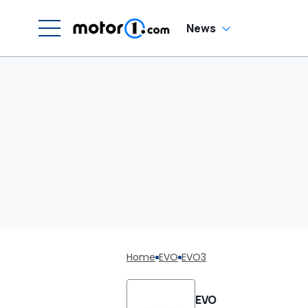
News
Home
EVO
EVO3
EVO