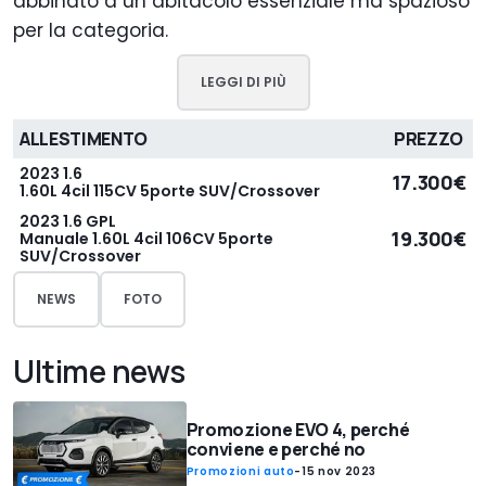
abbinato a un abitacolo essenziale ma spazioso
per la categoria.
LEGGI DI PIÙ
ALLESTIMENTO
PREZZO
2023 1.6
17.300€
1.60L 4cil 115CV 5porte SUV/Crossover
2023 1.6 GPL
19.300€
Manuale 1.60L 4cil 106CV 5porte
SUV/Crossover
NEWS
FOTO
Ultime news
Promozione EVO 4, perché
conviene e perché no
Promozioni auto
-
15 nov 2023