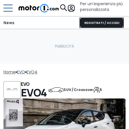
Per un'esperienza più
personalizzata
News
REGISTRATI / ACCEDI
Home
EVO
EVO4
EVO
EVO4
SUV/Crossover
5