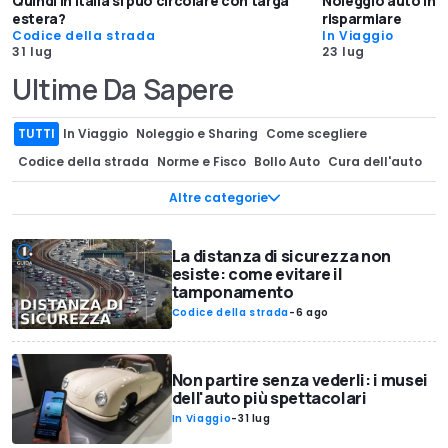
Quindi in Italia si può circolare con targa
Noleggio auto in e
estera?
risparmiare
Codice della strada
In Viaggio
31 lug
23 lug
Ultime Da Sapere
TUTTI
In Viaggio
Noleggio e Sharing
Come scegliere
Codice della strada
Norme e Fisco
Bollo Auto
Cura dell'auto
Multe & Ricorsi
Patente
Mobilità e Logistica
Pneumatici
Altre categorie
Data Room
Auto & Salute
Assicurazione Auto
Auto Usate
Incentivi auto
App & Navigazione
La distanza di sicurezza non
esiste: come evitare il
tamponamento
Codice della strada
-
6 ago
Non partire senza vederli: i musei
dell'auto più spettacolari
In Viaggio
-
31 lug