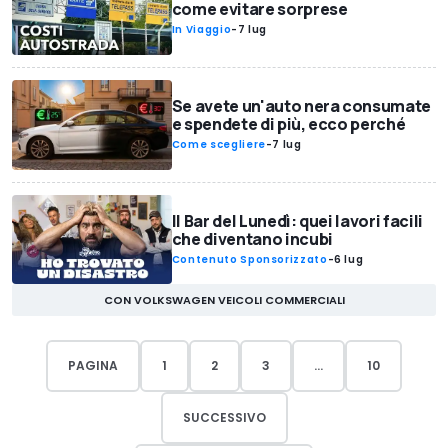
come evitare sorprese
In Viaggio
-
7 lug
Se avete un'auto nera consumate
e spendete di più, ecco perché
Come scegliere
-
7 lug
Il Bar del Lunedì: quei lavori facili
che diventano incubi
Contenuto Sponsorizzato
-
6 lug
CON VOLKSWAGEN VEICOLI COMMERCIALI
PAGINA
1
2
3
...
10
SUCCESSIVO