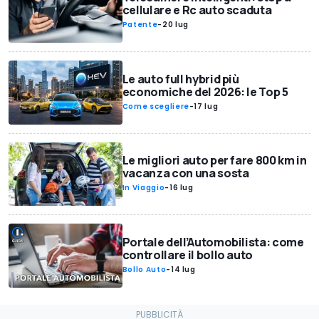
cellulare e Rc auto scaduta
Patente
-
20 lug
Le auto full hybrid più
economiche del 2026: le Top 5
Come scegliere
-
17 lug
Le migliori auto per fare 800 km in
vacanza con una sosta
In Viaggio
-
16 lug
Portale dell’Automobilista: come
controllare il bollo auto
Bollo Auto
-
14 lug