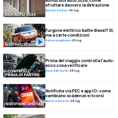
Bonus box auto 2026, come
sfruttare davvero la detrazione
Norme e Fisco
-
29 lug
Furgone elettrico batte diesel? Sì,
ma a certe condizioni
Come scegliere
-
29 lug
Prima del viaggio controlla l'auto:
ecco cosa verificare
Cura dell'auto
-
28 lug
Notifiche via PEC e app IO: come
cambiano scadenze e ricorsi
Multe & Ricorsi
-
28 lug