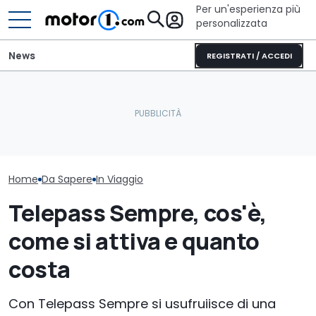
Per un'esperienza più
personalizzata
News
REGISTRATI / ACCEDI
Letto king size o una
Non partire senza vederli:
lounge? Sunlight
i musei dell'auto più
stupisce con i suoi
La mappa dei t
spettacolari
camper
per l'estate 2
Home
Da Sapere
In Viaggio
Telepass Sempre, cos'è,
come si attiva e quanto
costa
Con Telepass Sempre si usufruiisce di una