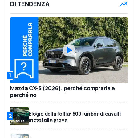
DI TENDENZA
1
Mazda CX-5 (2026), perché comprarla e
perché no
Elogio della follia: 600 furibondi cavalli
2
messi alla prova