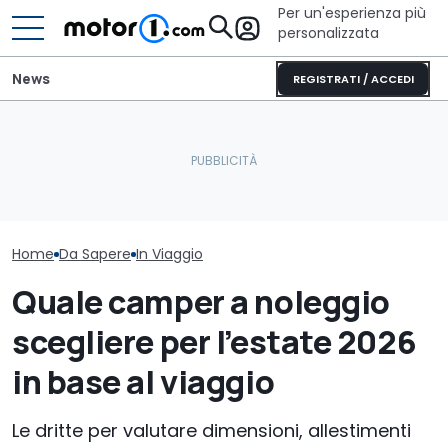
Per un'esperienza più
personalizzata
News
REGISTRATI / ACCEDI
Non partire senza vederli:
Mazda CX-5 (2026),
i musei dell'auto più
perché comprarla e
La mappa dei t
spettacolari
perché no
per l'estate 2
Home
Da Sapere
In Viaggio
Quale camper a noleggio
scegliere per l’estate 2026
in base al viaggio
Le dritte per valutare dimensioni, allestimenti