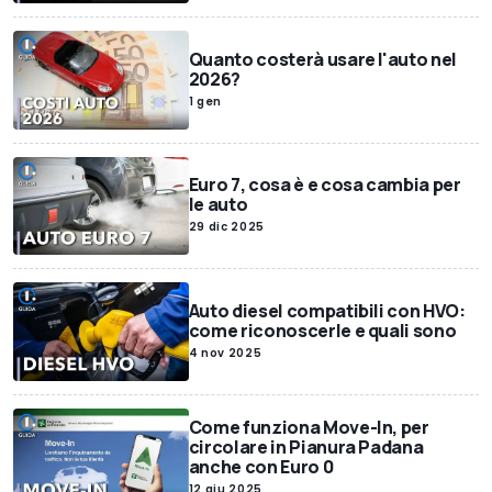
Quanto costerà usare l'auto nel
2026?
1 gen
Euro 7, cosa è e cosa cambia per
le auto
29 dic 2025
Auto diesel compatibili con HVO:
come riconoscerle e quali sono
4 nov 2025
Come funziona Move-In, per
circolare in Pianura Padana
anche con Euro 0
12 giu 2025