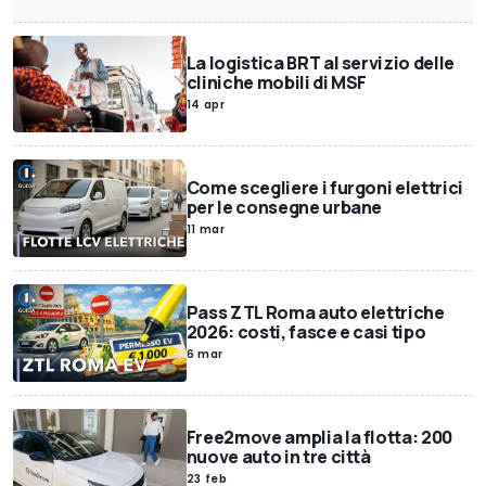
La logistica BRT al servizio delle
cliniche mobili di MSF
14 apr
Come scegliere i furgoni elettrici
per le consegne urbane
11 mar
Pass ZTL Roma auto elettriche
2026: costi, fasce e casi tipo
6 mar
Free2move amplia la flotta: 200
nuove auto in tre città
23 feb