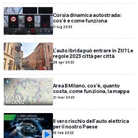
Corsia dinamica autostrada:
cos'è e come funziona
11 lug 2023
L'auto ibrida può entrare in Ztl? Le
regole 2023 città per città
26 apr 2023
Area B Milano, cos’è, quanto
costa, come funziona, la mappa
21 mar 2023
Il vero rischio dell'auto elettrica
per il nostro Paese
10 feb 2023