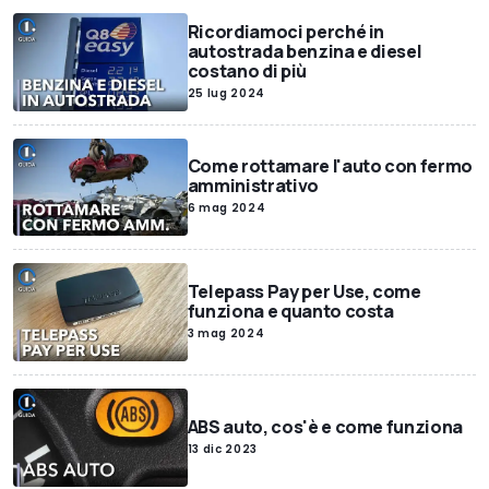
Ricordiamoci perché in
autostrada benzina e diesel
costano di più
25 lug 2024
Come rottamare l'auto con fermo
amministrativo
6 mag 2024
Telepass Pay per Use, come
funziona e quanto costa
3 mag 2024
ABS auto, cos'è e come funziona
13 dic 2023