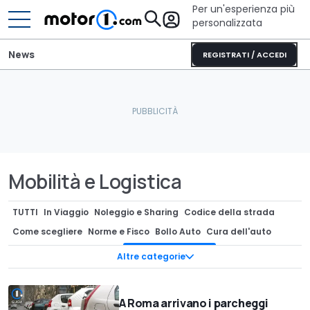
Per un'esperienza più
personalizzata
News
REGISTRATI / ACCEDI
Mobilità e Logistica
TUTTI
In Viaggio
Noleggio e Sharing
Codice della strada
Come scegliere
Norme e Fisco
Bollo Auto
Cura dell'auto
Multe & Ricorsi
Patente
Mobilità e Logistica
Altre categorie
Assicurazione Auto
Pneumatici
Data Room
Auto & Salute
Auto Usate
Incentivi auto
App & Navigazione
A Roma arrivano i parcheggi