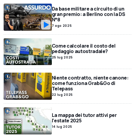
Da base militare a circuito di un
gran premio: a Berlino con la DS
N°8
7 ago 2025
Come calcolare il costo del
pedaggio autostradale?
25 lug 2025
Niente contratto, niente canone:
come funziona Grab&Go di
Telepass
22 lug 2025
La mappa dei tutor attivi per
l'estate 2025
14 lug 2025