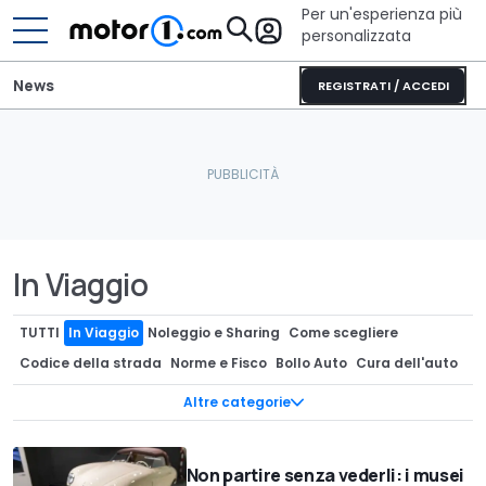
Per un'esperienza più
personalizzata
News
REGISTRATI / ACCEDI
In Viaggio
TUTTI
In Viaggio
Noleggio e Sharing
Come scegliere
Codice della strada
Norme e Fisco
Bollo Auto
Cura dell'auto
Multe & Ricorsi
Patente
Mobilità e Logistica
Pneumatici
Altre categorie
Data Room
Auto & Salute
Assicurazione Auto
Auto Usate
Incentivi auto
App & Navigazione
Non partire senza vederli: i musei