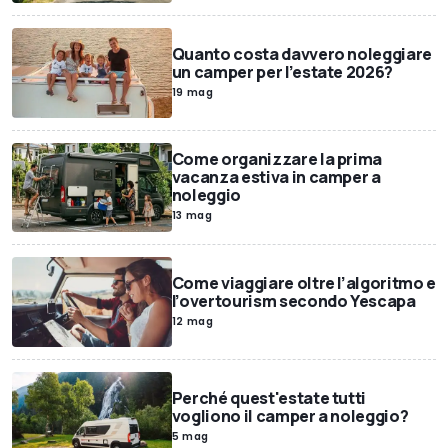
Quanto costa davvero noleggiare
un camper per l’estate 2026?
19 mag
Come organizzare la prima
vacanza estiva in camper a
noleggio
13 mag
Come viaggiare oltre l’algoritmo e
l’overtourism secondo Yescapa
12 mag
Perché quest'estate tutti
vogliono il camper a noleggio?
5 mag