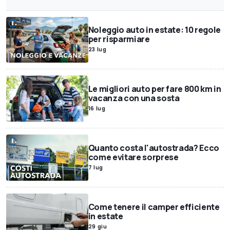
Noleggio auto in estate: 10 regole
per risparmiare
23 lug
Le migliori auto per fare 800 km in
vacanza con una sosta
16 lug
Quanto costa l'autostrada? Ecco
come evitare sorprese
7 lug
Come tenere il camper efficiente
in estate
29 giu