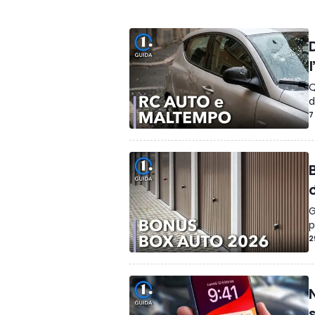
Multe & Ricorsi
Patente
Mobilità e Log
Incentivi auto
App & Navigazione
Q
d
7
G
p
2