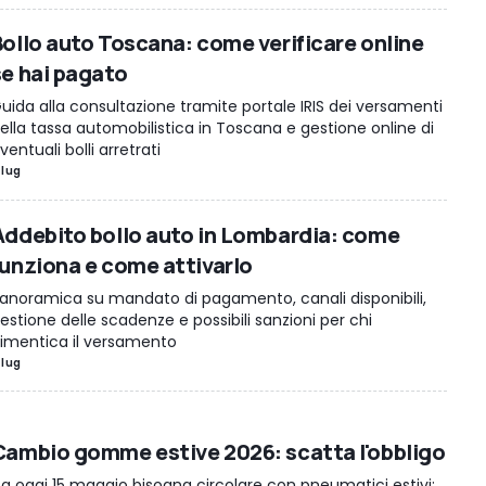
Bollo auto Toscana: come verificare online
se hai pagato
uida alla consultazione tramite portale IRIS dei versamenti
ella tassa automobilistica in Toscana e gestione online di
ventuali bolli arretrati
 lug
Addebito bollo auto in Lombardia: come
funziona e come attivarlo
anoramica su mandato di pagamento, canali disponibili,
estione delle scadenze e possibili sanzioni per chi
imentica il versamento
 lug
Cambio gomme estive 2026: scatta l'obbligo
a oggi 15 maggio bisogna circolare con pneumatici estivi: