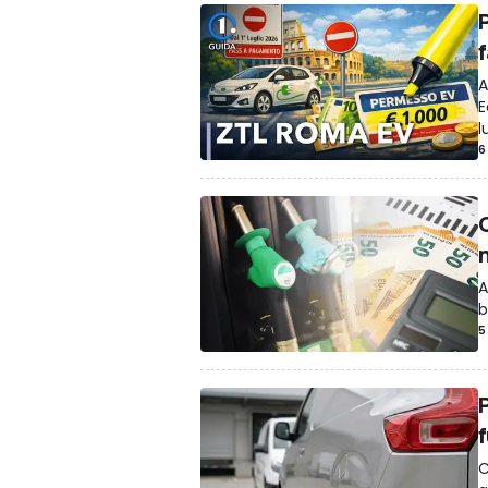
f
A
E
l
6
A
b
5
C