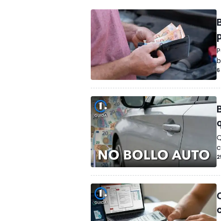
P
b
6
Q
c
2
c