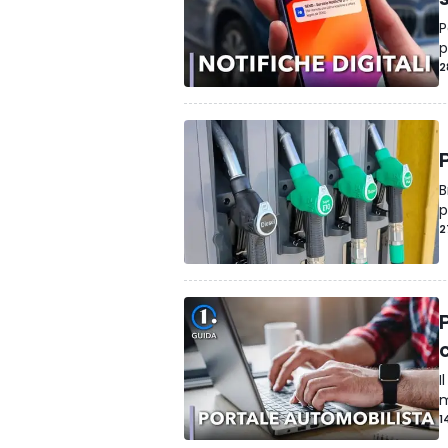
P
p
2
B
p
2
c
I
m
1