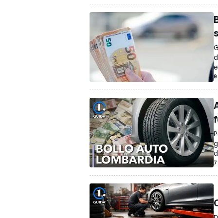
G
d
e
9
P
g
d
7
D