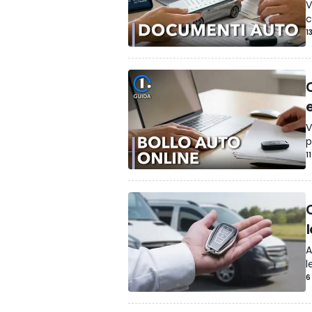
V
c
1
V
p
1
A
l
6