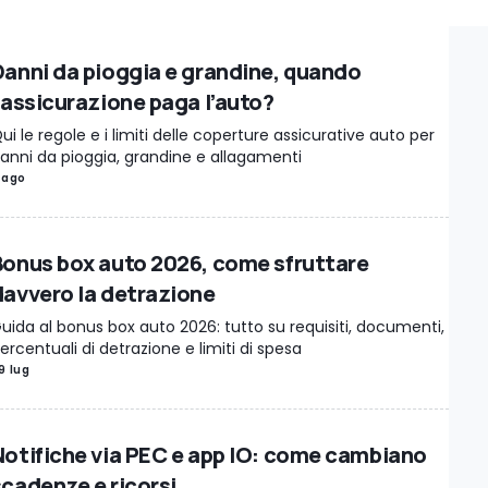
istica
Assicurazione Auto
Pneumatici
Data Room
Auto & Salute
Au
Danni da pioggia e grandine, quando
l’assicurazione paga l’auto?
ui le regole e i limiti delle coperture assicurative auto per
anni da pioggia, grandine e allagamenti
 ago
Bonus box auto 2026, come sfruttare
davvero la detrazione
uida al bonus box auto 2026: tutto su requisiti, documenti,
ercentuali di detrazione e limiti di spesa
9 lug
Notifiche via PEC e app IO: come cambiano
scadenze e ricorsi