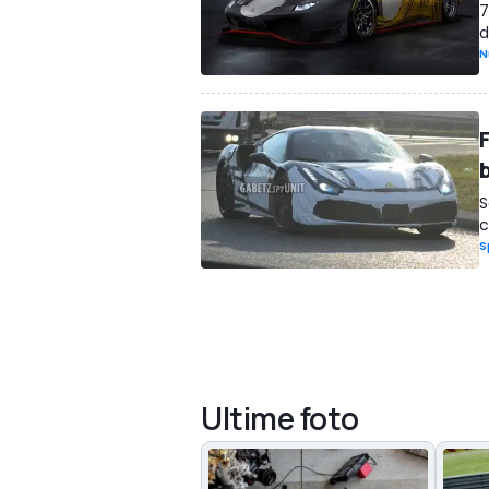
7
d
N
F
S
c
S
Ultime foto