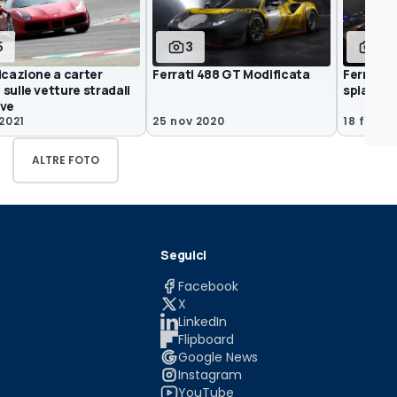
5
3
5
icazione a carter
Ferrati 488 GT Modificata
Ferrari 4
sulle vetture stradali
spia
ive
2021
25 nov 2020
18 feb 2
ALTRE FOTO
Seguici
Facebook
X
LinkedIn
Flipboard
Google News
Instagram
YouTube