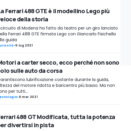
a Ferrari 488 GTE è il modellino Lego più
eloce della storia
l circuito di Modena ha fatto da teatro per un giro lanciato
ella Ferrari 488 GTE firmata Lego con Giancarlo Fisichella
lla guida
uriosità
-
5 lug 2021
Motori a carter secco, ecco perché non sono
solo sulle auto da corsa
arantiscono lubrificazione costante durante la guida,
ltezza del motore ridotta e baricentro più basso. Ma non
ono per tutti...
ecnologia
-
6 mar 2021
Ferrari 488 GT Modificata, tutta la potenza
er divertirsi in pista