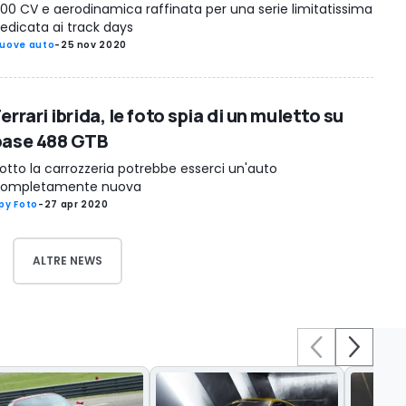
00 CV e aerodinamica raffinata per una serie limitatissima
edicata ai track days
uove auto
-
25 nov 2020
errari ibrida, le foto spia di un muletto su
base 488 GTB
otto la carrozzeria potrebbe esserci un'auto
ompletamente nuova
py Foto
-
27 apr 2020
ALTRE NEWS