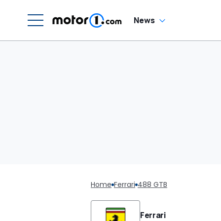
News
Home
Ferrari
488 GTB
Ferrari