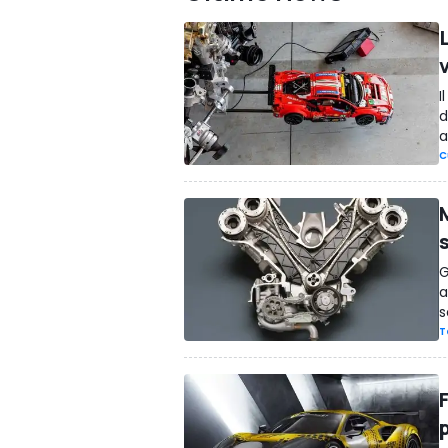
L
v
I
d
a
C
G
a
s
T
p