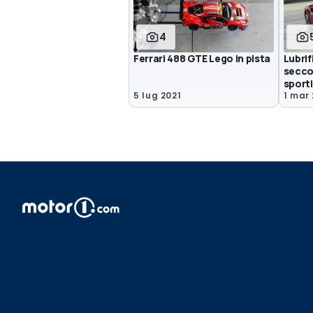
4
Ferrari 488 GTE Lego in pista
Lubrif
secco 
sport
5 lug 2021
1 mar 