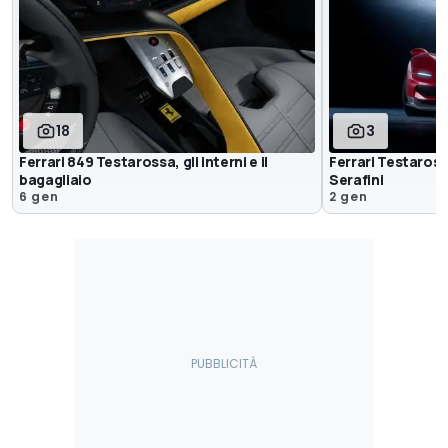
18
3
Ferrari 849 Testarossa, gli interni e il
Ferrari Testaros
bagagliaio
Serafini
6 gen
2 gen