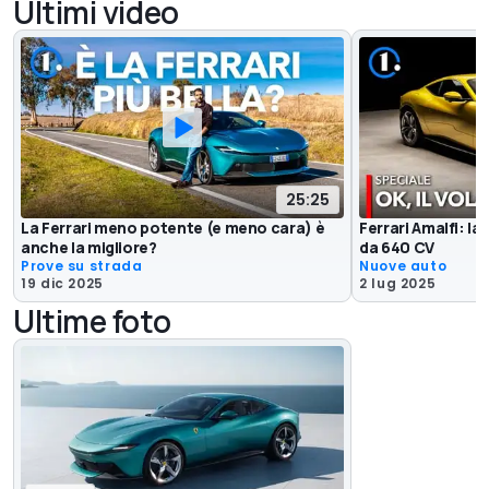
Ultimi video
25:25
La Ferrari meno potente (e meno cara) è
Ferrari Amalfi: la 
anche la migliore?
da 640 CV
Prove su strada
Nuove auto
19 dic 2025
2 lug 2025
Ultime foto