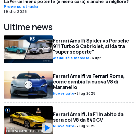
La Ferrari meno potente (e meno cara) è anche la migliore?
Prove su strada
19 dic 2025
Ultime news
Ferrari Amalfi Spider vs Porsche
911 Turbo S Cabriolet, sfida tra
"super scoperte"
Attualità e mercato
-
6 apr
Ferrari Amalfi vs Ferrari Roma,
come cambia la nuova V8 di
Maranello
Nuove auto
-
2 lug 2025
Ferrari Amalfi: la F1 in abito da
sera col V8 da 640 CV
Nuove auto
-
2 lug 2025