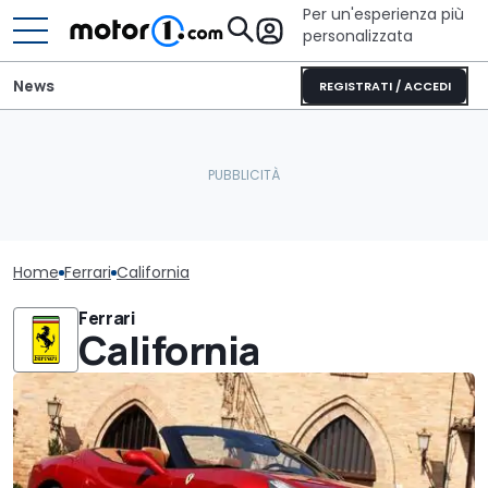
Per un'esperienza più
personalizzata
News
REGISTRATI / ACCEDI
Home
Ferrari
California
Ferrari
California