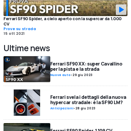
Ferrari SF90 Spider, a cielo aperto con la supercar da 1.000
CV
Prove su strada
15 ott 2021
Ultime news
Ferrari SF90 XX: super Cavallino
per la pista e la strada
Nuove auto
-
29 giu 2023
Ferrari svela i dettagli della nuova
hypercar stradale: è la SF90 LM?
Anticipazioni
-
28 giu 2023
Ferrari SF90 Spider, 1.109 CV