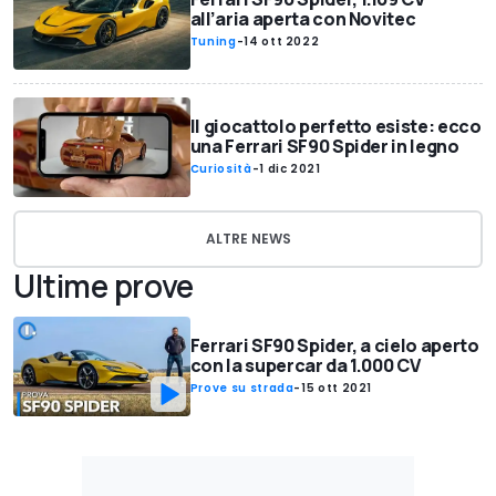
all’aria aperta con Novitec
Tuning
-
14 ott 2022
Il giocattolo perfetto esiste: ecco
una Ferrari SF90 Spider in legno
Curiosità
-
1 dic 2021
ALTRE NEWS
Ultime prove
Ferrari SF90 Spider, a cielo aperto
con la supercar da 1.000 CV
Prove su strada
-
15 ott 2021