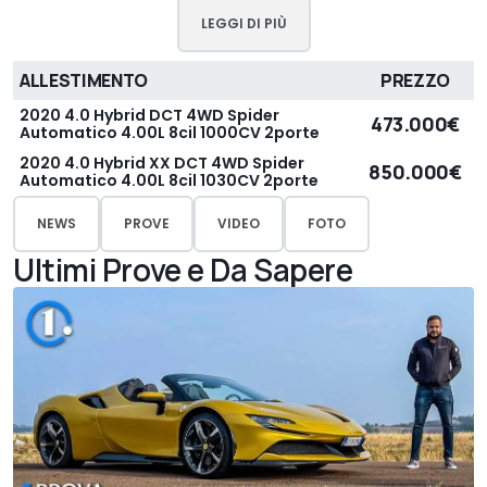
LEGGI DI PIÙ
ALLESTIMENTO
PREZZO
2020 4.0 Hybrid DCT 4WD Spider
473.000€
Automatico 4.00L 8cil 1000CV 2porte
2020 4.0 Hybrid XX DCT 4WD Spider
850.000€
Automatico 4.00L 8cil 1030CV 2porte
NEWS
PROVE
VIDEO
FOTO
Ultimi Prove e Da Sapere